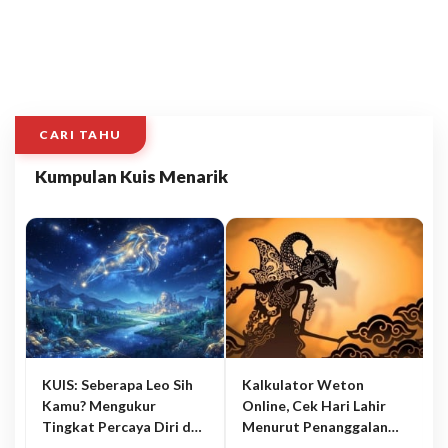
CARI TAHU
Kumpulan Kuis Menarik
KUIS: Seberapa Leo Sih
Kalkulator Weton
Kamu? Mengukur
Online, Cek Hari Lahir
Tingkat Percaya Diri dan
Menurut Penanggalan
Karisma
Jawa