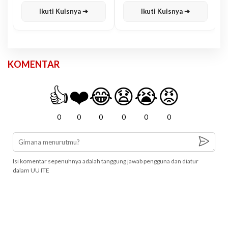
Ikuti Kuisnya ➔
Ikuti Kuisnya ➔
KOMENTAR
👍
❤️
😂
😧
😭
😡
0
0
0
0
0
0
Isi komentar sepenuhnya adalah tanggung jawab pengguna dan diatur
dalam UU ITE