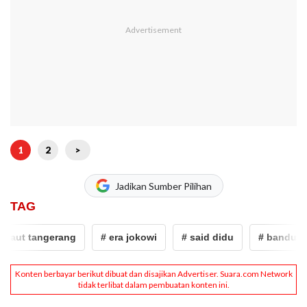
1
2
>
Jadikan Sumber Pilihan
TAG
aut tangerang
# era jokowi
# said didu
# bandung b