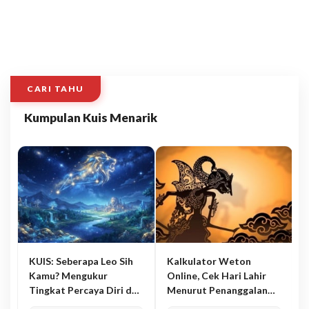
CARI TAHU
Kumpulan Kuis Menarik
KUIS: Seberapa Leo Sih
Kalkulator Weton
Kamu? Mengukur
Online, Cek Hari Lahir
Tingkat Percaya Diri dan
Menurut Penanggalan
Karisma
Jawa