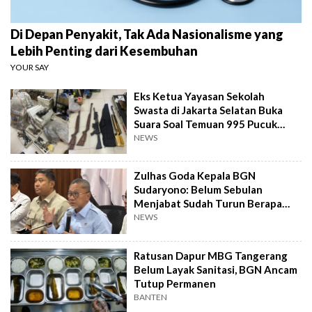
Di Depan Penyakit, Tak Ada Nasionalisme yang
Lebih Penting dari Kesembuhan
YOUR SAY
Eks Ketua Yayasan Sekolah
Swasta di Jakarta Selatan Buka
Suara Soal Temuan 995 Pucuk
Senjata Api
NEWS
Zulhas Goda Kepala BGN
Sudaryono: Belum Sebulan
Menjabat Sudah Turun Berapa
Kilo?
NEWS
Ratusan Dapur MBG Tangerang
Belum Layak Sanitasi, BGN Ancam
Tutup Permanen
BANTEN