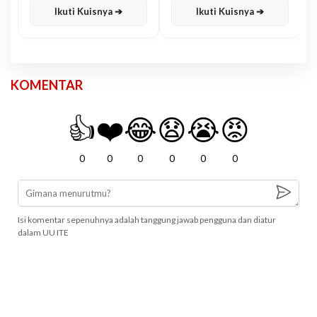
Ikuti Kuisnya ➔
Ikuti Kuisnya ➔
KOMENTAR
👍
❤️
😂
😧
😭
😡
0
0
0
0
0
0
Isi komentar sepenuhnya adalah tanggung jawab pengguna dan diatur
dalam UU ITE