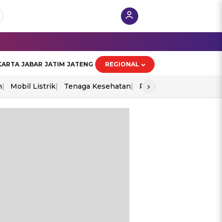
KARTA
JABAR
JATIM
JATENG
REGIONAL
›
n
Mobil Listrik
Tenaga Kesehatan
Piala Aff 2026
Ekono