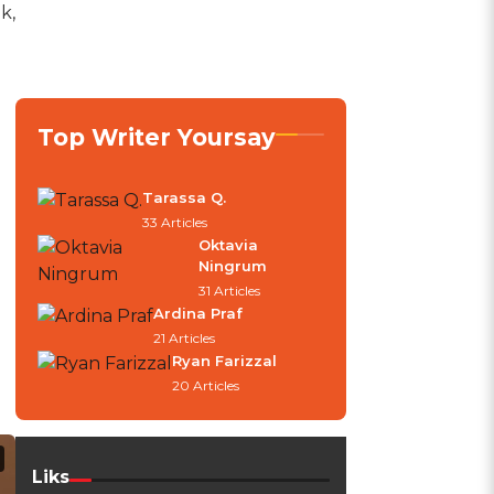
k,
Top Writer Yoursay
Tarassa Q.
33 Articles
Oktavia
Ningrum
31 Articles
Ardina Praf
21 Articles
Ryan Farizzal
0
20 Articles
Liks