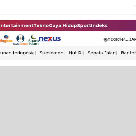
Entertainment
Tekno
Gaya Hidup
Sport
Indeks
REGIONAL:
JA
unan Indonesia
Sunscreen
Hut Ri
Sepatu Jalan
Bante