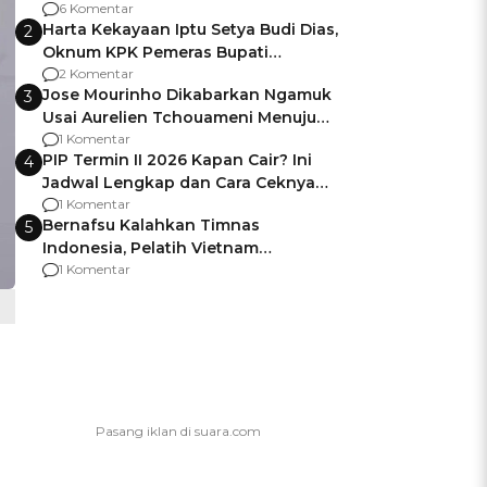
Gagalnya Negara Jamin Keamanan
6 Komentar
Harta Kekayaan Iptu Setya Budi Dias,
2
Oknum KPK Pemeras Bupati
Pemalang
2 Komentar
Jose Mourinho Dikabarkan Ngamuk
3
Usai Aurelien Tchouameni Menuju
Manchester United
1 Komentar
PIP Termin II 2026 Kapan Cair? Ini
4
Jadwal Lengkap dan Cara Ceknya
agar Dana Tidak Hangus!
1 Komentar
Bernafsu Kalahkan Timnas
5
Indonesia, Pelatih Vietnam
Berencana Pakai Jimat di Pakansari
1 Komentar