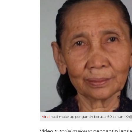
Viral
hasil make up pengantin berusia 60 tahun (X/@
Video
tutorial makeup
pengantin lansi