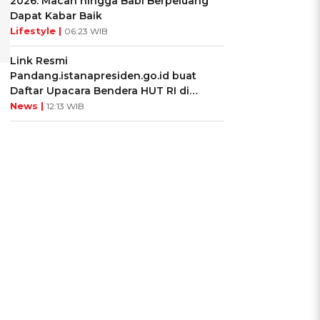
2026: Macan hingga Babi Berpeluang
Dapat Kabar Baik
Lifestyle |
06:23 WIB
Link Resmi
Pandang.istanapresiden.go.id buat
Daftar Upacara Bendera HUT RI di
Istana Negara
News |
12:13 WIB