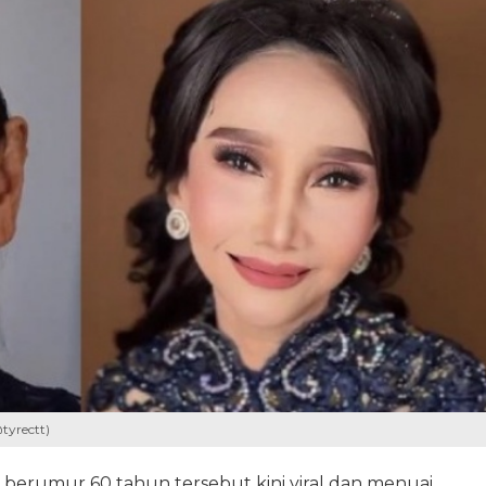
tyrectt)
a berumur 60 tahun tersebut kini viral dan menuai