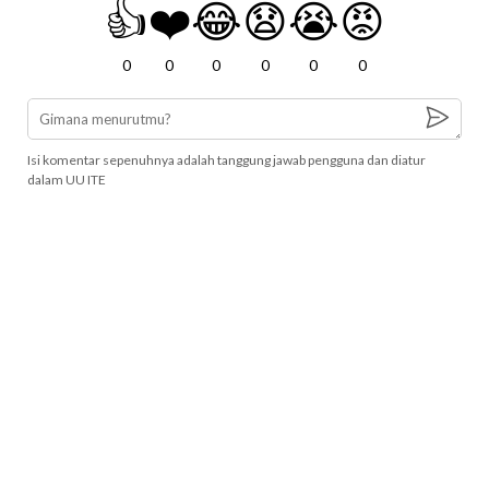
👍
❤️
😂
😧
😭
😡
0
0
0
0
0
0
Isi komentar sepenuhnya adalah tanggung jawab pengguna dan diatur
dalam UU ITE