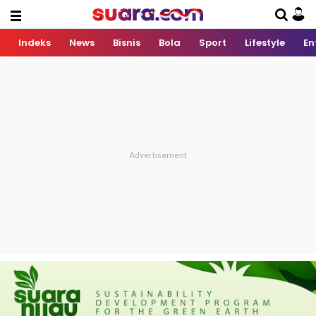
Indeks
News
Bisnis
Bola
Sport
Lifestyle
En