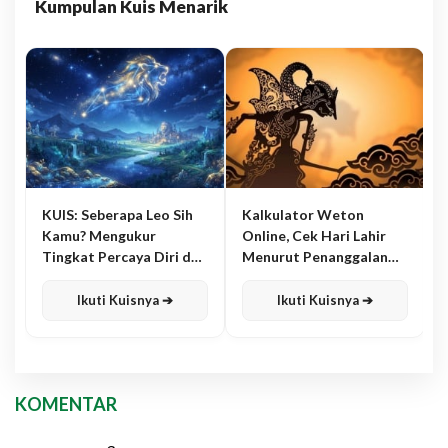
Kumpulan Kuis Menarik
KUIS: Seberapa Leo Sih
Kalkulator Weton
Kamu? Mengukur
Online, Cek Hari Lahir
Tingkat Percaya Diri dan
Menurut Penanggalan
Karisma
Jawa
Ikuti Kuisnya ➔
Ikuti Kuisnya ➔
KOMENTAR