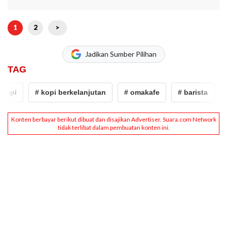
1
2
>
Jadikan Sumber Pilihan
TAG
opi
# kopi berkelanjutan
# omakafe
# barista
# 