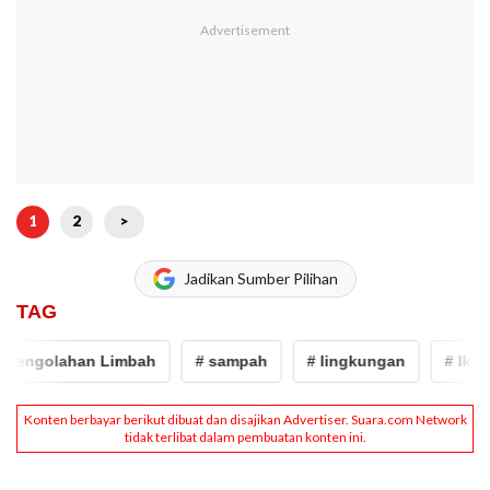
1
2
>
Jadikan Sumber Pilihan
TAG
ngolahan Limbah
# sampah
# lingkungan
# Ikbal A