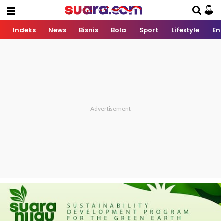
Indeks
News
Bisnis
Bola
Sport
Lifestyle
En