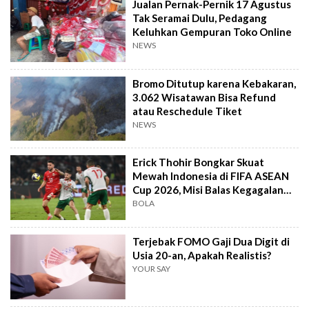
Jualan Pernak-Pernik 17 Agustus
Tak Seramai Dulu, Pedagang
Keluhkan Gempuran Toko Online
NEWS
Bromo Ditutup karena Kebakaran,
3.062 Wisatawan Bisa Refund
atau Reschedule Tiket
NEWS
Erick Thohir Bongkar Skuat
Mewah Indonesia di FIFA ASEAN
Cup 2026, Misi Balas Kegagalan
Piala AFF
BOLA
Terjebak FOMO Gaji Dua Digit di
Usia 20-an, Apakah Realistis?
YOUR SAY