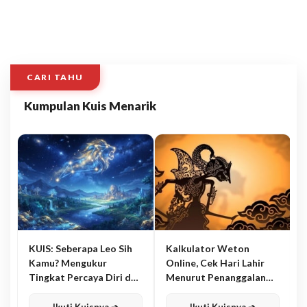
CARI TAHU
Kumpulan Kuis Menarik
KUIS: Seberapa Leo Sih
Kalkulator Weton
Kamu? Mengukur
Online, Cek Hari Lahir
Tingkat Percaya Diri dan
Menurut Penanggalan
Karisma
Jawa
Ikuti Kuisnya ➔
Ikuti Kuisnya ➔