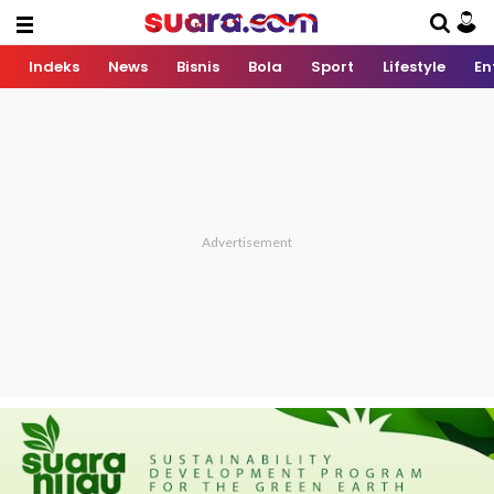
Indeks
News
Bisnis
Bola
Sport
Lifestyle
En