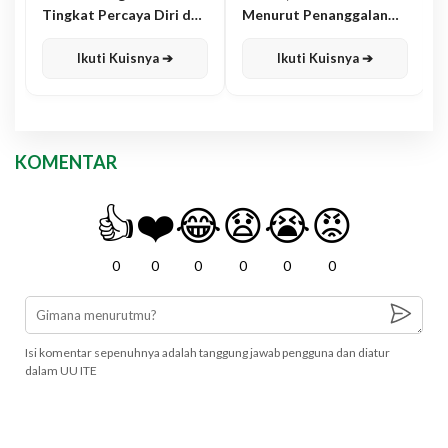
Tingkat Percaya Diri dan
Menurut Penanggalan
Karisma
Jawa
Ikuti Kuisnya ➔
Ikuti Kuisnya ➔
KOMENTAR
👍
❤️
😂
😧
😭
😡
0
0
0
0
0
0
Isi komentar sepenuhnya adalah tanggung jawab pengguna dan diatur
dalam UU ITE