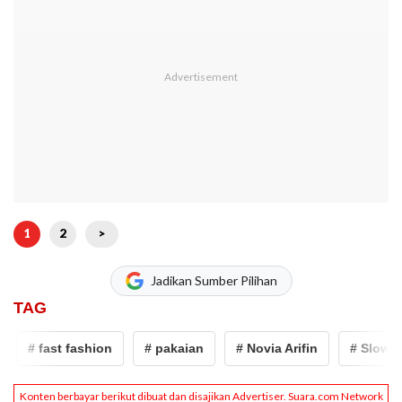
1
2
>
Jadikan Sumber Pilihan
TAG
# fast fashion
# pakaian
# Novia Arifin
# Slow Fas