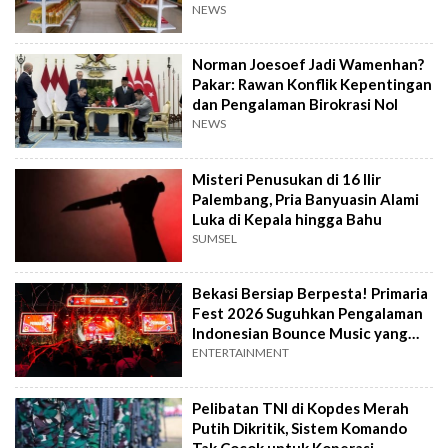
NEWS
Norman Joesoef Jadi Wamenhan?
Pakar: Rawan Konflik Kepentingan
dan Pengalaman Birokrasi Nol
NEWS
Misteri Penusukan di 16 Ilir
Palembang, Pria Banyuasin Alami
Luka di Kepala hingga Bahu
SUMSEL
Bekasi Bersiap Berpesta! Primaria
Fest 2026 Suguhkan Pengalaman
Indonesian Bounce Music yang
Berbeda
ENTERTAINMENT
Pelibatan TNI di Kopdes Merah
Putih Dikritik, Sistem Komando
Tak Cocok untuk Koperasi