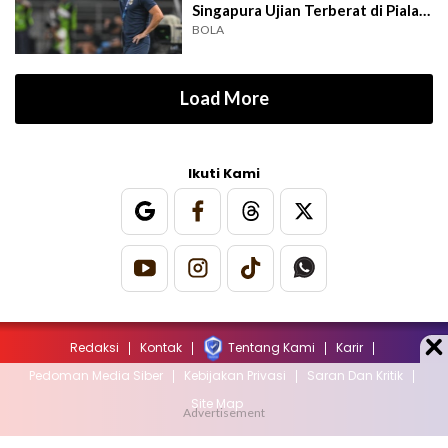
Singapura Ujian Terberat di Piala
AFF 2026
BOLA
Load More
Ikuti Kami
Redaksi
Kontak
Tentang Kami
Karir
Pedoman Media Siber
Kebijakan Privasi
Saran Dan Kritik
Site Map