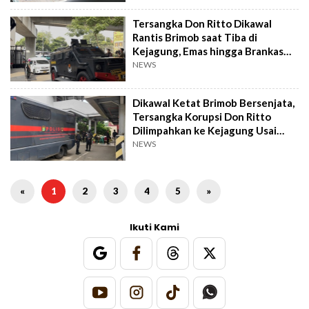
Tersangka Don Ritto Dikawal
Rantis Brimob saat Tiba di
Kejagung, Emas hingga Brankas
Ikut Dibawa
NEWS
Dikawal Ketat Brimob Bersenjata,
Tersangka Korupsi Don Ritto
Dilimpahkan ke Kejagung Usai
Jumatan
NEWS
«
1
2
3
4
5
»
Ikuti Kami