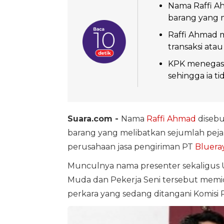
Nama Raffi Ah
barang yang m
Raffi Ahmad m
transaksi ata
KPK menegaska
sehingga ia ti
Suara.com -
Nama
Raffi Ahmad
disebu
barang yang melibatkan sejumlah pejab
perusahaan jasa pengiriman PT
Bluera
Munculnya nama presenter sekaligus 
Muda dan Pekerja Seni tersebut memic
perkara yang sedang ditangani Komisi