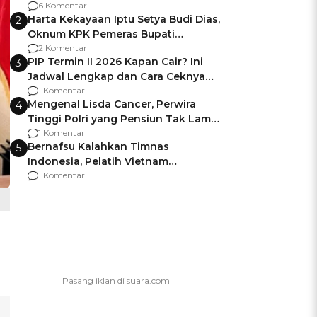
Gagalnya Negara Jamin Keamanan
6 Komentar
Harta Kekayaan Iptu Setya Budi Dias,
2
Oknum KPK Pemeras Bupati
Pemalang
2 Komentar
PIP Termin II 2026 Kapan Cair? Ini
3
Jadwal Lengkap dan Cara Ceknya
agar Dana Tidak Hangus!
1 Komentar
Mengenal Lisda Cancer, Perwira
4
Tinggi Polri yang Pensiun Tak Lama
Usai Jadi Brigjen
1 Komentar
Bernafsu Kalahkan Timnas
5
Indonesia, Pelatih Vietnam
Berencana Pakai Jimat di Pakansari
1 Komentar