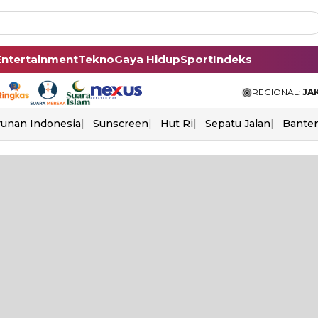
Entertainment
Tekno
Gaya Hidup
Sport
Indeks
REGIONAL:
JA
unan Indonesia
Sunscreen
Hut Ri
Sepatu Jalan
Bante