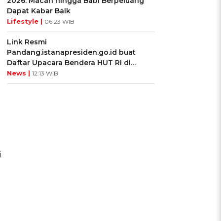
2026: Macan hingga Babi Berpeluang
Dapat Kabar Baik
Lifestyle |
06:23 WIB
Link Resmi
Pandang.istanapresiden.go.id buat
Daftar Upacara Bendera HUT RI di
Istana Negara
News |
12:13 WIB
i