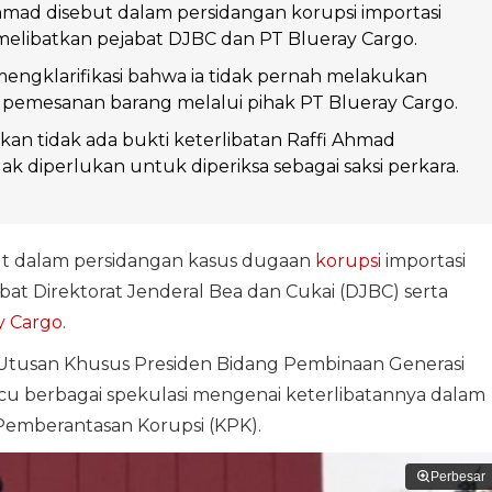
mad disebut dalam persidangan korupsi importasi
elibatkan pejabat DJBC dan PT Blueray Cargo.
engklarifikasi bahwa ia tidak pernah melakukan
u pemesanan barang melalui pihak PT Blueray Cargo.
n tidak ada bukti keterlibatan Raffi Ahmad
dak diperlukan untuk diperiksa sebagai saksi perkara.
t dalam persidangan kasus dugaan
korupsi
importasi
at Direktorat Jenderal Bea dan Cukai (DJBC) serta
y Cargo
.
Utusan Khusus Presiden Bidang Pembinaan Generasi
u berbagai spekulasi mengenai keterlibatannya dalam
 Pemberantasan Korupsi (KPK).
Perbesar