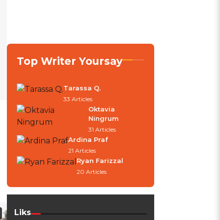
Top Writer Yoursay
Tarassa Q.
33 Articles
Oktavia
Ningrum
31 Articles
Ardina Praf
21 Articles
Ryan Farizzal
20 Articles
Liks