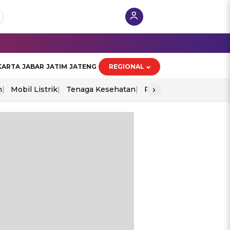
KARTA
JABAR
JATIM
JATENG
REGIONAL
›
n
Mobil Listrik
Tenaga Kesehatan
Perang As-Iran
Ekon