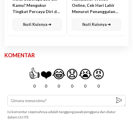
Kamu? Mengukur
Online, Cek Hari Lahir
Tingkat Percaya Diri dan
Menurut Penanggalan
Karisma
Jawa
Ikuti Kuisnya ➔
Ikuti Kuisnya ➔
KOMENTAR
👍
❤️
😂
😧
😭
😡
0
0
0
0
0
0
Isi komentar sepenuhnya adalah tanggung jawab pengguna dan diatur
dalam UU ITE