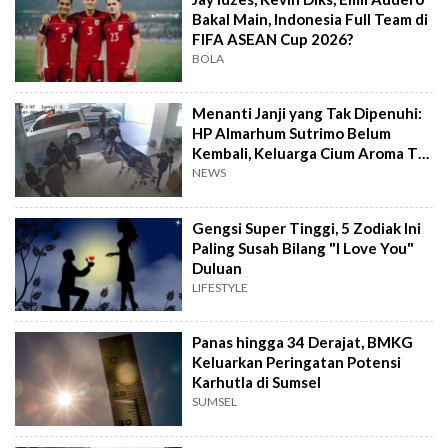
Bakal Main, Indonesia Full Team di
FIFA ASEAN Cup 2026?
BOLA
Menanti Janji yang Tak Dipenuhi:
HP Almarhum Sutrimo Belum
Kembali, Keluarga Cium Aroma Tak
Beres
NEWS
Gengsi Super Tinggi, 5 Zodiak Ini
Paling Susah Bilang "I Love You"
Duluan
LIFESTYLE
Panas hingga 34 Derajat, BMKG
Keluarkan Peringatan Potensi
Karhutla di Sumsel
SUMSEL