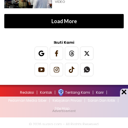
VIDEO
Load More
Ikuti Kami
Redaksi
Kontak
Tentang Kami
Karir
Pedoman Media Siber
Kebijakan Privasi
Saran Dan Kritik
Site Map
© 2026 suara.com - All Rights Reserved.