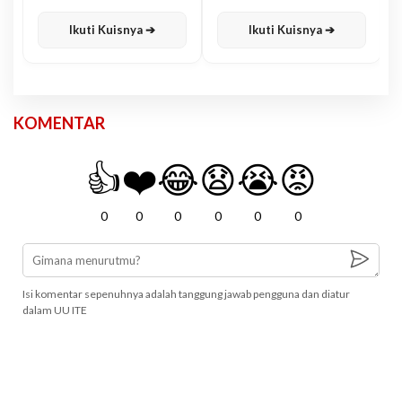
Karisma
Jawa
Ikuti Kuisnya ➔
Ikuti Kuisnya ➔
KOMENTAR
👍
❤️
😂
😧
😭
😡
0
0
0
0
0
0
Isi komentar sepenuhnya adalah tanggung jawab pengguna dan diatur
dalam UU ITE