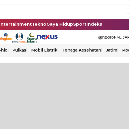
Entertainment
Tekno
Gaya Hidup
Sport
Indeks
REGIONAL:
JA
Shio
Kulkas
Mobil Listrik
Tenaga Kesehatan
Jatim
Pp