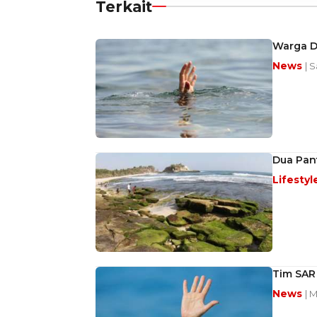
Terkait
Warga D
News
| 
Dua Pant
Lifestyl
Tim SAR
News
| 