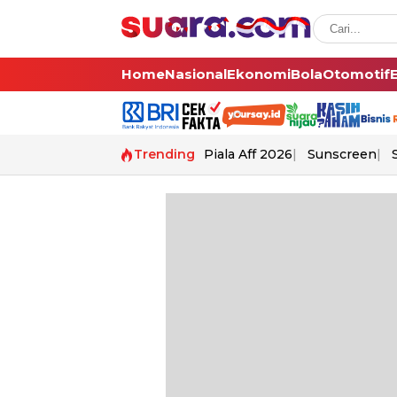
Home
Nasional
Ekonomi
Bola
Otomotif
Trending
Piala Aff 2026
Sunscreen