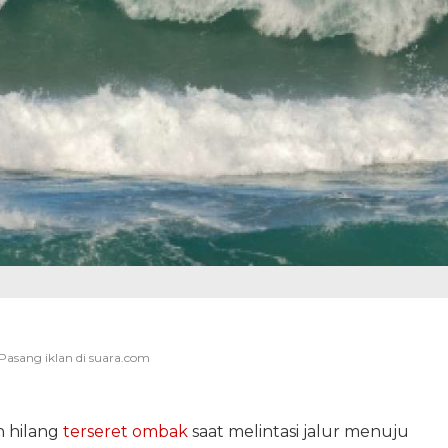
n hilang
terseret ombak
saat melintasi jalur menuju