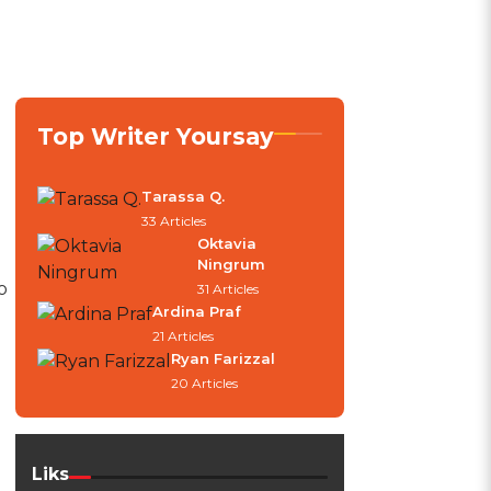
Top Writer Yoursay
Tarassa Q.
33 Articles
Oktavia
Ningrum
o
31 Articles
Ardina Praf
21 Articles
Ryan Farizzal
20 Articles
Liks