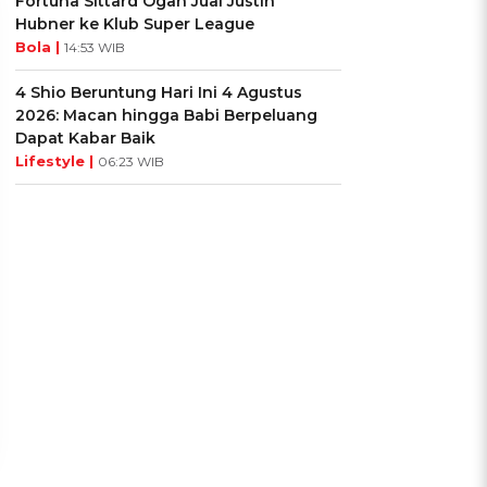
Fortuna Sittard Ogah Jual Justin
Hubner ke Klub Super League
Bola |
14:53 WIB
4 Shio Beruntung Hari Ini 4 Agustus
2026: Macan hingga Babi Berpeluang
Dapat Kabar Baik
Lifestyle |
06:23 WIB
UIS: Sepatu Mana yang
KUIS: Seberapa Kenal
Cocok dengan
Kamu dengan Si Zodiak
Kepribadianmu?
Cancer?
Ikuti Kuisnya ➔
Ikuti Kuisnya ➔