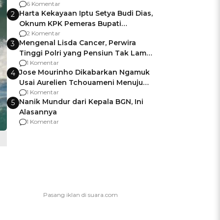
Gagalnya Negara Jamin Keamanan
6 Komentar
Harta Kekayaan Iptu Setya Budi Dias,
2
Oknum KPK Pemeras Bupati
Pemalang
2 Komentar
Mengenal Lisda Cancer, Perwira
3
Tinggi Polri yang Pensiun Tak Lama
Usai Jadi Brigjen
1 Komentar
Jose Mourinho Dikabarkan Ngamuk
4
Usai Aurelien Tchouameni Menuju
Manchester United
1 Komentar
Nanik Mundur dari Kepala BGN, Ini
5
Alasannya
1 Komentar