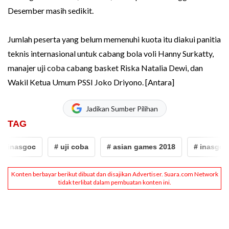
Desember masih sedikit.
Jumlah peserta yang belum memenuhi kuota itu diakui panitia
teknis internasional untuk cabang bola voli Hanny Surkatty,
manajer uji coba cabang basket Riska Natalia Dewi, dan
Wakil Ketua Umum PSSI Joko Driyono. [Antara]
Jadikan Sumber Pilihan
TAG
# inasgoc
# uji coba
# asian games 2018
# inasgoc