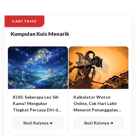
CARI TAHU
Kumpulan Kuis Menarik
KUIS: Seberapa Leo Sih
Kalkulator Weton
Kamu? Mengukur
Online, Cek Hari Lahir
Tingkat Percaya Diri dan
Menurut Penanggalan
Karisma
Jawa
Ikuti Kuisnya ➔
Ikuti Kuisnya ➔