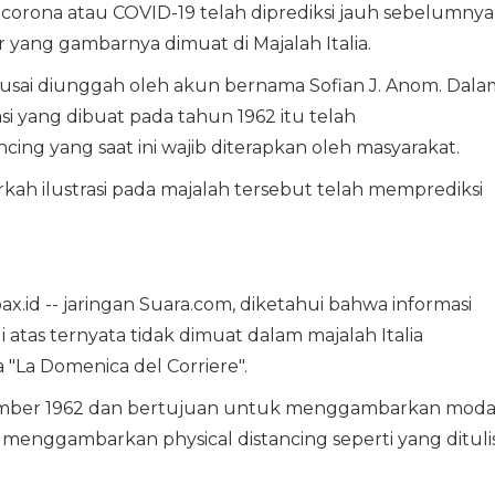
s corona atau COVID-19 telah diprediksi jauh sebelumnya
r yang gambarnya dimuat di Majalah Italia.
 usai diunggah oleh akun bernama Sofian J. Anom. Dala
si yang dibuat pada tahun 1962 itu telah
ing yang saat ini wajib diterapkan oleh masyarakat.
ah ilustrasi pada majalah tersebut telah memprediksi
id -- jaringan Suara.com, diketahui bahwa informasi
 di atas ternyata tidak dimuat dalam majalah Italia
"La Domenica del Corriere".
Desember 1962 dan bertujuan untuk menggambarkan mod
n menggambarkan physical distancing seperti yang dituli