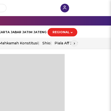
KARTA
JABAR
JATIM
JATENG
REGIONAL
›
Mahkamah Konstitusi
Shio
Piala Aff 2026