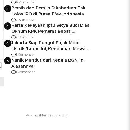
Gagalnya Negara Jamin Keamanan
6 Komentar
Persib dan Persija Dikabarkan Tak
2
Lolos IPO di Bursa Efek Indonesia
2 Komentar
Harta Kekayaan Iptu Setya Budi Dias,
3
Oknum KPK Pemeras Bupati
Pemalang
2 Komentar
Jakarta Siap Pungut Pajak Mobil
4
Listrik Tahun Ini, Kendaraan Mewah
Kena hingga 75% PKB
1 Komentar
Nanik Mundur dari Kepala BGN, Ini
5
Alasannya
1 Komentar