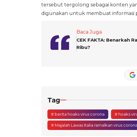
tersebut tergolong sebagai konten y
digunakan untuk membuat informasi p
Baca Juga
CEK FAKTA: Benarkah Ra
Ribu?
Tag
# berita hoaks virus corona
# hoaks vir
# Majalah Lawas Italia ramalkan virus coron