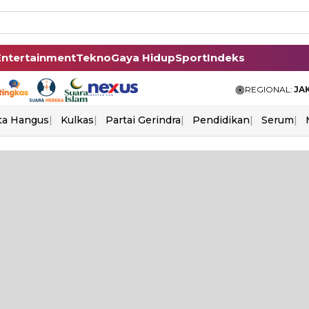
Entertainment
Tekno
Gaya Hidup
Sport
Indeks
REGIONAL:
JA
ta Hangus
Kulkas
Partai Gerindra
Pendidikan
Serum