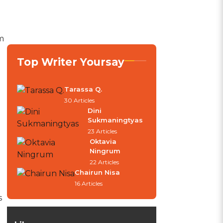
m
Top Writer Yoursay
Tarassa Q.
30 Articles
Dini
Sukmaningtyas
23 Articles
Oktavia
Ningrum
22 Articles
Chairun Nisa
a
16 Articles
s