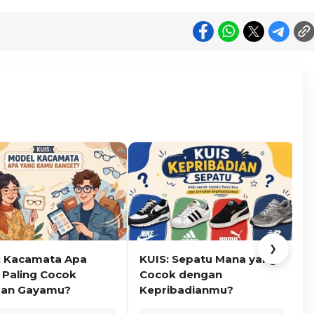
❯
: Kacamata Apa
KUIS: Sepatu Mana yang
K
 Paling Cocok
Cocok dengan
K
an Gayamu?
Kepribadianmu?
C