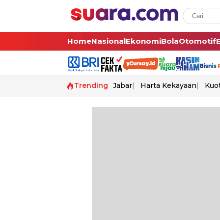
Home
Nasional
Ekonomi
Bola
Otomotif
Trending
Jabar
Harta Kekayaan
Kuo