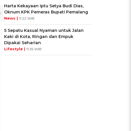
Harta Kekayaan Iptu Setya Budi Dias,
Oknum KPK Pemeras Bupati Pemalang
News |
11:22 WIB
5 Sepatu Kasual Nyaman untuk Jalan
Kaki di Kota, Ringan dan Empuk
Dipakai Seharian
Lifestyle |
11:35 WIB
UIS: Seberapa Kenal
KUIS: Tipe Karakter
amu dengan Si Zodiak
Apakah Kamu Saat Mati
ancer?
Listrik Melanda?