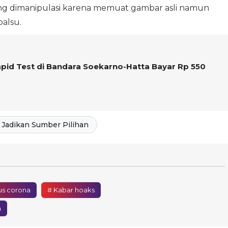
ang dimanipulasi karena memuat gambar asli namun
alsu.
pid Test di Bandara Soekarno-Hatta Bayar Rp 550
Jadikan Sumber Pilihan
us corona
# Kabar hoaks
a