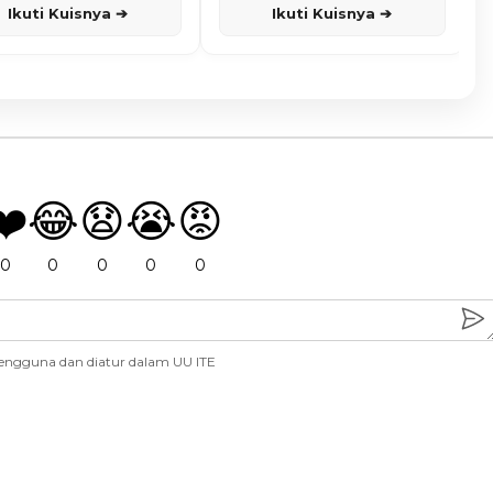
Ikuti Kuisnya ➔
Ikuti Kuisnya ➔
❤️
😂
😧
😭
😡
0
0
0
0
0
engguna dan diatur dalam UU ITE