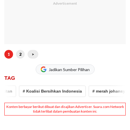
1
2
>
Jadikan Sumber Pilihan
TAG
n
# Koalisi Bersihkan Indonesia
# merah johansyah