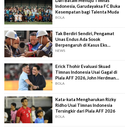
Dari Batam Menuju Timnas
Indonesia, Garudayaksa FC Buka
Kesempatan bagi Talenta Muda
BOLA
Tak Berdiri Sendiri, Pengamat
Unas Endus Ada Sosok
Berpengaruh di Kasus Eks
Jampidsus
NEWS
Erick Thohir Evaluasi Skuad
Timnas Indonesia Usai Gagal di
Piala AFF 2026, John Herdman
Out?
BOLA
Kata-kata Mengharukan Rizky
Ridho Usai Timnas Indonesia
Tersingkir dari Piala AFF 2026
BOLA