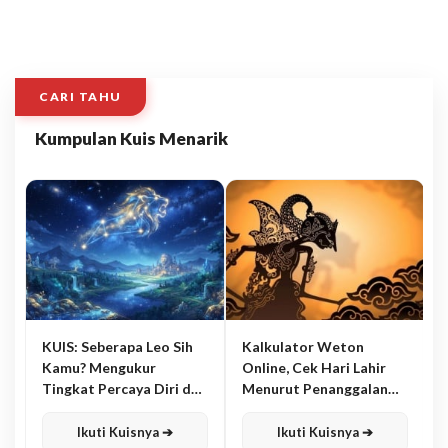
CARI TAHU
Kumpulan Kuis Menarik
KUIS: Seberapa Leo Sih
Kalkulator Weton
Kamu? Mengukur
Online, Cek Hari Lahir
Tingkat Percaya Diri dan
Menurut Penanggalan
Karisma
Jawa
Ikuti Kuisnya ➔
Ikuti Kuisnya ➔