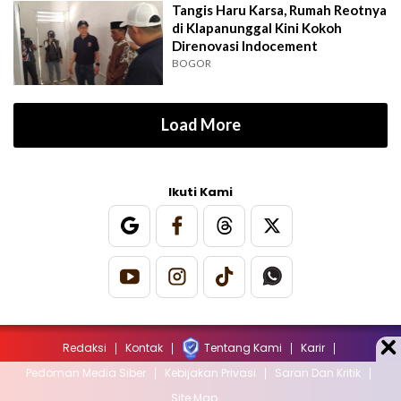
Tangis Haru Karsa, Rumah Reotnya
di Klapanunggal Kini Kokoh
Direnovasi Indocement
BOGOR
Load More
Ikuti Kami
Redaksi
Kontak
Tentang Kami
Karir
Pedoman Media Siber
Kebijakan Privasi
Saran Dan Kritik
Site Map