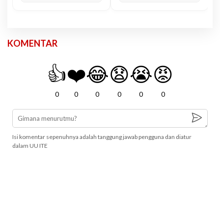
KOMENTAR
👍
❤️
😂
😧
😭
😡
0
0
0
0
0
0
Isi komentar sepenuhnya adalah tanggung jawab pengguna dan diatur
dalam UU ITE