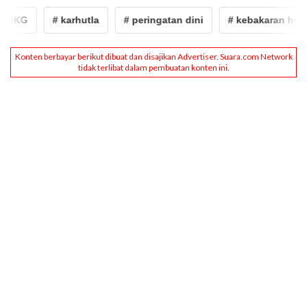
MKG
# karhutla
# peringatan dini
# kebakaran hutan