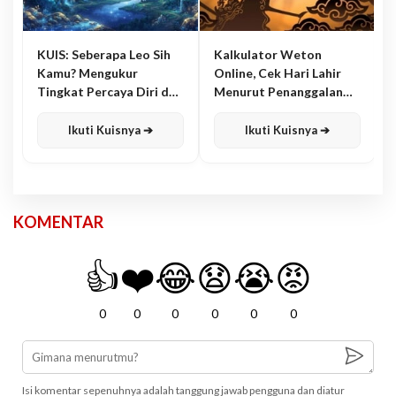
KUIS: Seberapa Leo Sih
Kalkulator Weton
Kamu? Mengukur
Online, Cek Hari Lahir
Tingkat Percaya Diri dan
Menurut Penanggalan
Karisma
Jawa
Ikuti Kuisnya ➔
Ikuti Kuisnya ➔
KOMENTAR
👍
❤️
😂
😧
😭
😡
0
0
0
0
0
0
Isi komentar sepenuhnya adalah tanggung jawab pengguna dan diatur