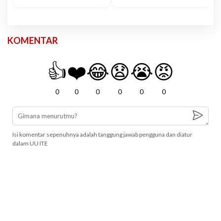
KOMENTAR
👍
❤️
😂
😧
😭
😡
0
0
0
0
0
0
Isi komentar sepenuhnya adalah tanggung jawab pengguna dan diatur
dalam UU ITE