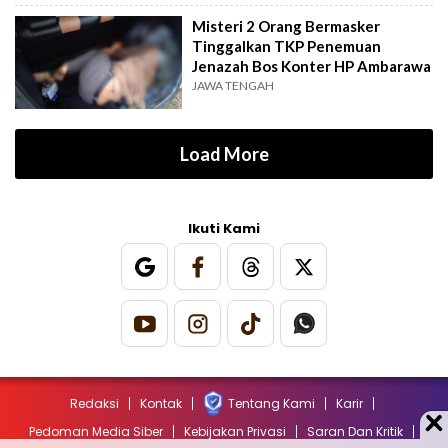
Misteri 2 Orang Bermasker
Tinggalkan TKP Penemuan
Jenazah Bos Konter HP Ambarawa
JAWA TENGAH
Load More
Ikuti Kami
Redaksi
Kontak
Tentang Kami
Karir
Pedoman Media Siber
Kebijakan Privasi
Saran Dan Kritik