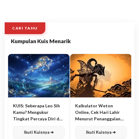
CARI TAHU
Kumpulan Kuis Menarik
KUIS: Seberapa Leo Sih
Kalkulator Weton
Kamu? Mengukur
Online, Cek Hari Lahir
Tingkat Percaya Diri dan
Menurut Penanggalan
Karisma
Jawa
Ikuti Kuisnya ➔
Ikuti Kuisnya ➔