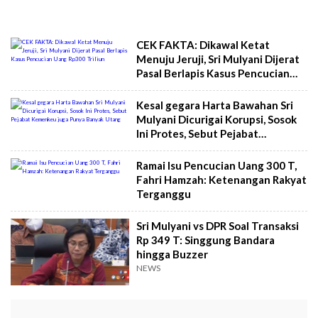
CEK FAKTA: Dikawal Ketat
Menuju Jeruji, Sri Mulyani Dijerat
Pasal Berlapis Kasus Pencucian
Uang Rp300 Triliun
Kesal gegara Harta Bawahan Sri
Mulyani Dicurigai Korupsi, Sosok
Ini Protes, Sebut Pejabat
Kemenkeu juga Punya Banyak
Utang
Ramai Isu Pencucian Uang 300 T,
Fahri Hamzah: Ketenangan Rakyat
Terganggu
Sri Mulyani vs DPR Soal Transaksi
Rp 349 T: Singgung Bandara
hingga Buzzer
NEWS