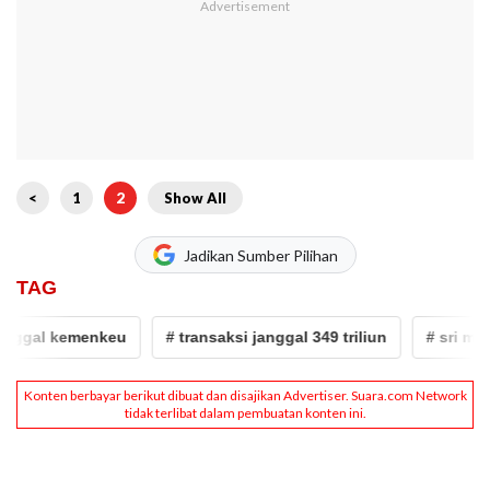
<
1
2
Show All
Jadikan Sumber Pilihan
TAG
ggal kemenkeu
# transaksi janggal 349 triliun
# sri mulya