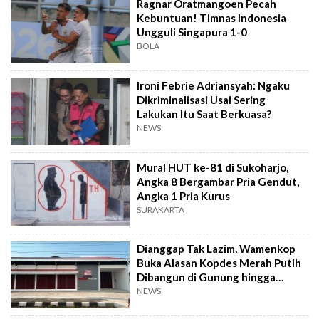
Ragnar Oratmangoen Pecah
Kebuntuan! Timnas Indonesia
Ungguli Singapura 1-0
BOLA
Ironi Febrie Adriansyah: Ngaku
Dikriminalisasi Usai Sering
Lakukan Itu Saat Berkuasa?
NEWS
Mural HUT ke-81 di Sukoharjo,
Angka 8 Bergambar Pria Gendut,
Angka 1 Pria Kurus
SURAKARTA
Dianggap Tak Lazim, Wamenkop
Buka Alasan Kopdes Merah Putih
Dibangun di Gunung hingga
Dekat TPA
NEWS