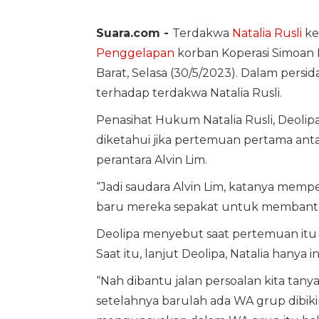
Suara.com -
Terdakwa
Natalia Rusli
ke
Penggelapan
korban Koperasi Simoan P
Barat, Selasa (30/5/2023). Dalam persi
terhadap terdakwa Natalia Rusli.
Penasihat Hukum Natalia Rusli, Deolip
diketahui jika pertemuan pertama ant
perantara Alvin Lim.
“Jadi saudara Alvin Lim, katanya memp
baru mereka sepakat untuk membantu si
Deolipa menyebut saat pertemuan itu t
Saat itu, lanjut Deolipa, Natalia hany
“Nah dibantu jalan persoalan kita tany
setelahnya barulah ada WA grup dibiki