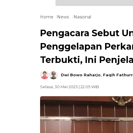
Home
News
Nasional
Pengacara Sebut U
Penggelapan Perkara
Terbukti, Ini Penje
Dwi Bowo Raharjo
,
Faqih Fathur
Selasa, 30 Mei 2023 | 22:05 WIB