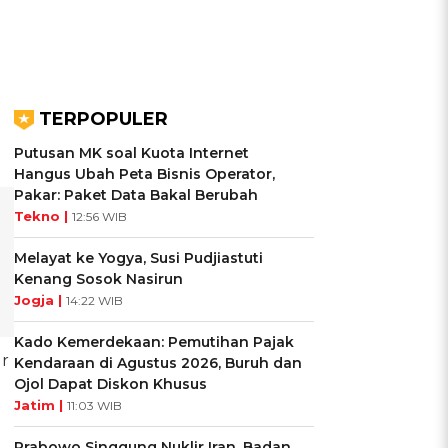
l
TERPOPULER
Putusan MK soal Kuota Internet
Hangus Ubah Peta Bisnis Operator,
Pakar: Paket Data Bakal Berubah
Tekno |
12:56 WIB
Melayat ke Yogya, Susi Pudjiastuti
Kenang Sosok Nasirun
Jogja |
14:22 WIB
Kado Kemerdekaan: Pemutihan Pajak
ur
Kendaraan di Agustus 2026, Buruh dan
Ojol Dapat Diskon Khusus
Jatim |
11:03 WIB
Prabowo Singgung Nuklir Iran, Badan