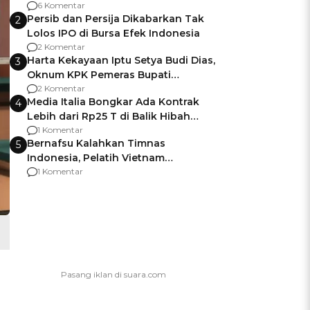
Gagalnya Negara Jamin Keamanan
6 Komentar
Persib dan Persija Dikabarkan Tak
2
Lolos IPO di Bursa Efek Indonesia
2 Komentar
Harta Kekayaan Iptu Setya Budi Dias,
3
Oknum KPK Pemeras Bupati
Pemalang
2 Komentar
Media Italia Bongkar Ada Kontrak
4
Lebih dari Rp25 T di Balik Hibah
Kapal Induk Giuseppe Garibaldi
1 Komentar
Bernafsu Kalahkan Timnas
5
Indonesia, Pelatih Vietnam
Berencana Pakai Jimat di Pakansari
1 Komentar