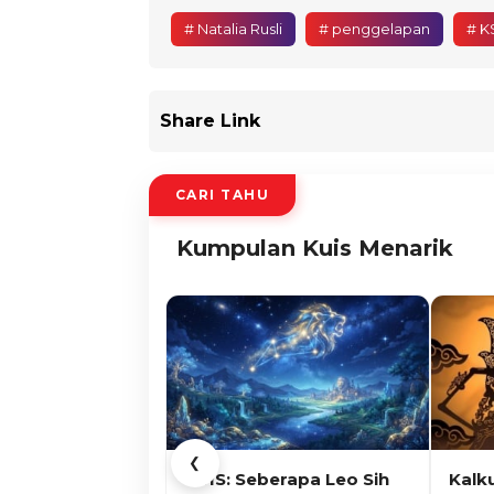
# Natalia Rusli
# penggelapan
# K
Share Link
CARI TAHU
Kumpulan Kuis Menarik
❮
KUIS: Seberapa Leo Sih
Kalk