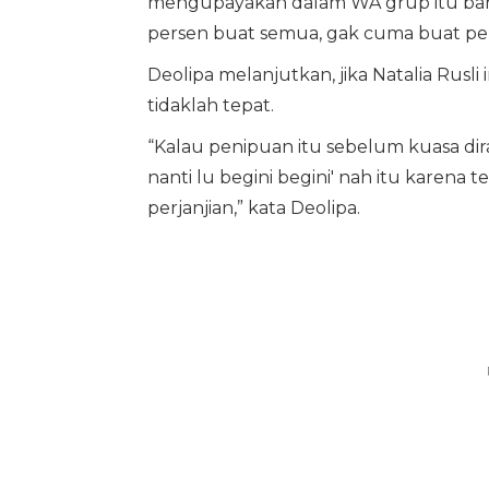
mengupayakan dalam WA grup itu bah
persen buat semua, gak cuma buat pelap
Deolipa melanjutkan, jika Natalia Rusl
tidaklah tepat.
“Kalau penipuan itu sebelum kuasa dir
nanti lu begini begini' nah itu karen
perjanjian,” kata Deolipa.