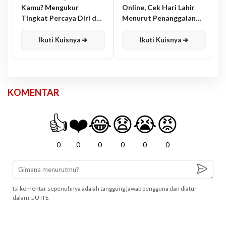
Kamu? Mengukur
Online, Cek Hari Lahir
Tingkat Percaya Diri dan
Menurut Penanggalan
Karisma
Jawa
Ikuti Kuisnya ➔
Ikuti Kuisnya ➔
KOMENTAR
👍
❤️
😂
😧
😭
😡
0
0
0
0
0
0
Isi komentar sepenuhnya adalah tanggung jawab pengguna dan diatur
dalam UU ITE