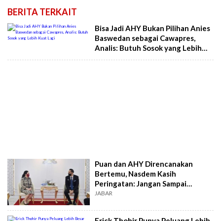
BERITA TERKAIT
Bisa Jadi AHY Bukan Pilihan Anies
Baswedan sebagai Cawapres,
Analis: Butuh Sosok yang Lebih
Kuat Lagi
Puan dan AHY Direncanakan
Bertemu, Nasdem Kasih
Peringatan: Jangan Sampai
Ganggu Koalisi!
JABAR
Erick Thohir Punya Peluang Lebih