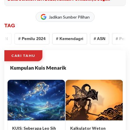
Jadikan Sumber Pilihan
TAG
ASN
# Pemilu 2024
# Kemendagri
# ASN
# Pemil
CARI TAHU
Kumpulan Kuis Menarik
KUIS: Seberapa Leo Sih
Kalkulator Weton