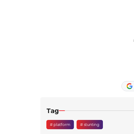
Tag
# platform
# stunting