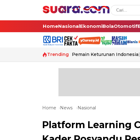
Home
Nasional
Ekonomi
Bola
Otomotif
Trending
Pemain Keturunan Indonesia
Home
News
Nasional
Platform Learning C
Kader Posyandu Res