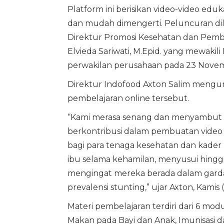
Platform ini berisikan video-video edu
dan mudah dimengerti. Peluncuran dil
Direktur Promosi Kesehatan dan Pembe
Elvieda Sariwati, M.Epid. yang mewakil
perwakilan perusahaan pada 23 Nove
Direktur Indofood Axton Salim mengu
pembelajaran online tersebut.
“Kami merasa senang dan menyambut b
berkontribusi dalam pembuatan video da
bagi para tenaga kesehatan dan kade
ibu selama kehamilan, menyusui hingga
mengingat mereka berada dalam gard
prevalensi stunting,” ujar Axton, Kamis (
Materi pembelajaran terdiri dari 6 mod
Makan pada Bayi dan Anak, Imunisasi d