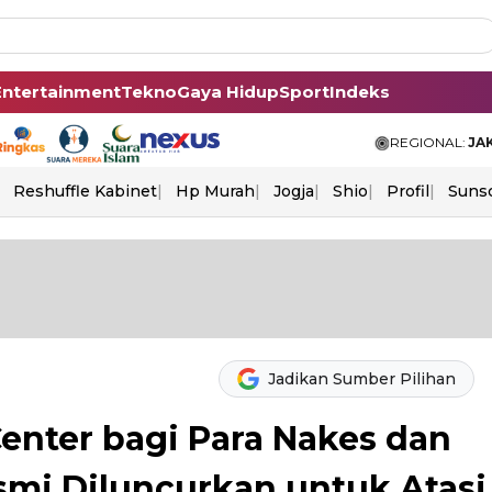
Entertainment
Tekno
Gaya Hidup
Sport
Indeks
REGIONAL:
JA
Reshuffle Kabinet
Hp Murah
Jogja
Shio
Profil
Suns
Jadikan Sumber Pilihan
enter bagi Para Nakes dan
mi Diluncurkan untuk Atasi