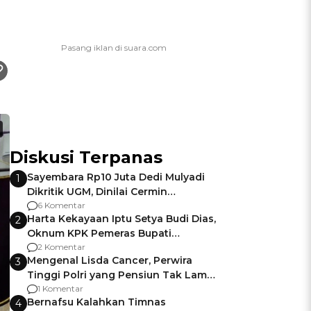
Diskusi Terpanas
Sayembara Rp10 Juta Dedi Mulyadi
1
Dikritik UGM, Dinilai Cermin
Gagalnya Negara Jamin Keamanan
6 Komentar
Harta Kekayaan Iptu Setya Budi Dias,
2
Oknum KPK Pemeras Bupati
Pemalang
2 Komentar
Mengenal Lisda Cancer, Perwira
3
Tinggi Polri yang Pensiun Tak Lama
Usai Jadi Brigjen
1 Komentar
Bernafsu Kalahkan Timnas
4