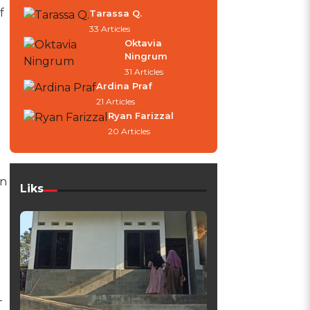
f
Tarassa Q.
33 Articles
Oktavia
Ningrum
31 Articles
Ardina Praf
21 Articles
Ryan Farizzal
20 Articles
an
Liks
T