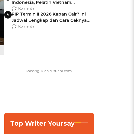
Indonesia, Pelatih Vietnam
Berencana Pakai Jimat di Pakansari
1 Komentar
PIP Termin II 2026 Kapan Cair? Ini
5
Jadwal Lengkap dan Cara Ceknya
agar Dana Tidak Hangus!
1 Komentar
Top Writer Yoursay