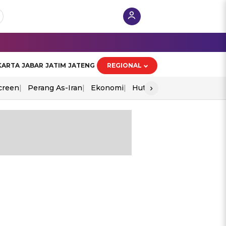
KARTA
JABAR
JATIM
JATENG
REGIONAL
›
creen
Perang As-Iran
Ekonomi
Hut Ri