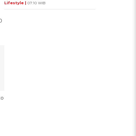
Lifestyle |
07:10 WIB
0
to