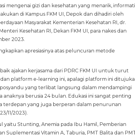
kasi mengenai gizi dan kesehatan yang menarik, informati
akukan di Kampus FKM UI, Depok dan dihadiri oleh
rdayaan Masyarakat Kementerian Kesehatan RI, dr.
i Menteri Kesehatan RI, Dekan FKM UI, para nakes dan
mber 2023.
ngkapkan apresiasinya atas peluncuran metode
aik ajakan kerjasama dari PDRC FKM UI untuk turut
n platform e-learning ini, apalagi platform ini ditujuk
r posyandu yang terlibat langsung dalam mendampingi
 anaknya berusia 24 bulan. Edukasi ini sangat penting
a terdepan yang juga berperan dalam penurunan
23/11/2023).
ul yaitu Stunting, Anemia pada Ibu Hamil, Pemberian
an Suplementasi Vitamin A, Taburia, PMT Balita dan PM