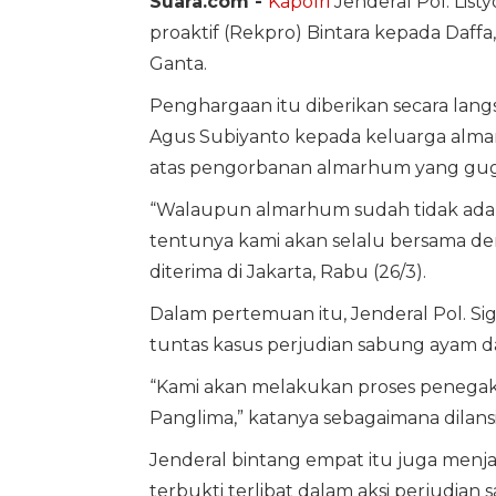
Suara.com -
Kapolri
Jenderal Pol. Lis
proaktif (Rekpro) Bintara kepada Daff
Ganta.
Penghargaan itu diberikan secara lang
Agus Subiyanto kepada keluarga alma
atas pengorbanan almarhum yang gug
“Walaupun almarhum sudah tidak ada, 
tentunya kami akan selalu bersama de
diterima di Jakarta, Rabu (26/3).
Dalam pertemuan itu, Jenderal Pol. S
tuntas kasus perjudian sabung ayam da
“Kami akan melakukan proses penegakan 
Panglima,” katanya sebagaimana dilans
Jenderal bintang empat itu juga men
terbukti terlibat dalam aksi perjudian