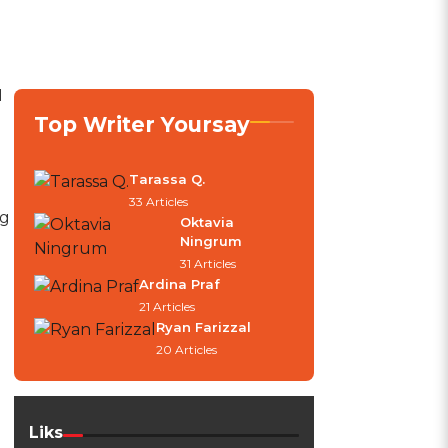
I
Top Writer Yoursay
Tarassa Q.
33 Articles
ng
Oktavia
Ningrum
31 Articles
Ardina Praf
21 Articles
Ryan Farizzal
20 Articles
Liks