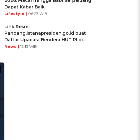
2026: Macan hingga Babi Berpeluang
Dapat Kabar Baik
Lifestyle |
06:23 WIB
Link Resmi
Pandang.istanapresiden.go.id buat
Daftar Upacara Bendera HUT RI di
Istana Negara
News |
12:13 WIB