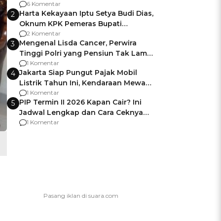
Gagalnya Negara Jamin Keamanan
6 Komentar
Harta Kekayaan Iptu Setya Budi Dias,
2
Oknum KPK Pemeras Bupati
Pemalang
2 Komentar
Mengenal Lisda Cancer, Perwira
3
Tinggi Polri yang Pensiun Tak Lama
Usai Jadi Brigjen
1 Komentar
Jakarta Siap Pungut Pajak Mobil
4
Listrik Tahun Ini, Kendaraan Mewah
Kena hingga 75% PKB
1 Komentar
PIP Termin II 2026 Kapan Cair? Ini
5
Jadwal Lengkap dan Cara Ceknya
agar Dana Tidak Hangus!
1 Komentar