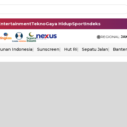
Entertainment
Tekno
Gaya Hidup
Sport
Indeks
REGIONAL:
JA
unan Indonesia
Sunscreen
Hut Ri
Sepatu Jalan
Bante