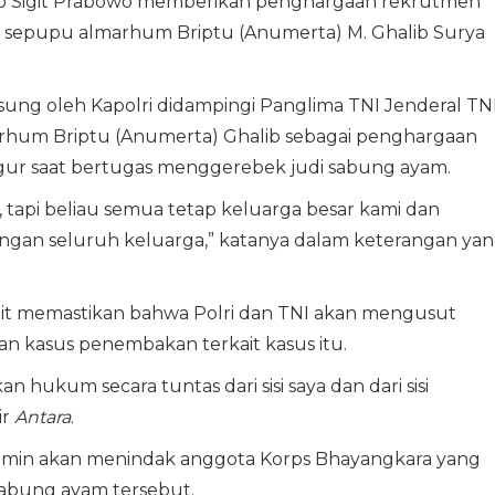
tyo Sigit Prabowo memberikan penghargaan rekrutmen
a, sepupu almarhum Briptu (Anumerta) M. Ghalib Surya
sung oleh Kapolri didampingi Panglima TNI Jenderal TN
rhum Briptu (Anumerta) Ghalib sebagai penghargaan
ur saat bertugas menggerebek judi sabung ayam.
tapi beliau semua tetap keluarga besar kami dan
ngan seluruh keluarga,” katanya dalam keterangan ya
igit memastikan bahwa Polri dan TNI akan mengusut
n kasus penembakan terkait kasus itu.
hukum secara tuntas dari sisi saya dan dari sisi
ir
Antara
.
jamin akan menindak anggota Korps Bhayangkara yang
 sabung ayam tersebut.