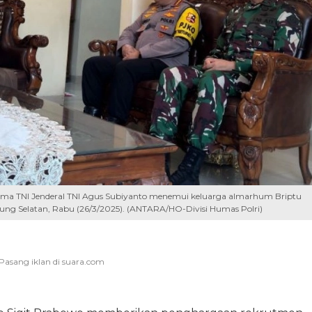
nglima TNI Jenderal TNI Agus Subiyanto menemui keluarga almarhum Briptu
ung Selatan, Rabu (26/3/2025). (ANTARA/HO-Divisi Humas Polri)