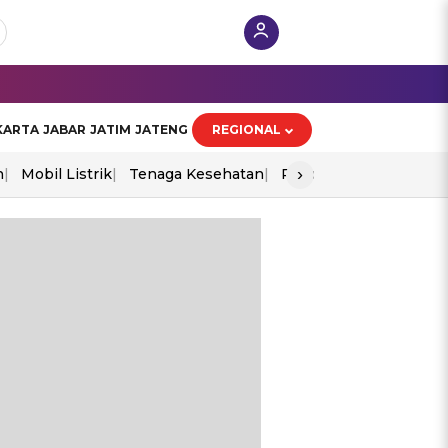
KARTA
JABAR
JATIM
JATENG
REGIONAL
›
n
Mobil Listrik
Tenaga Kesehatan
Piala Aff 2026
Ekono