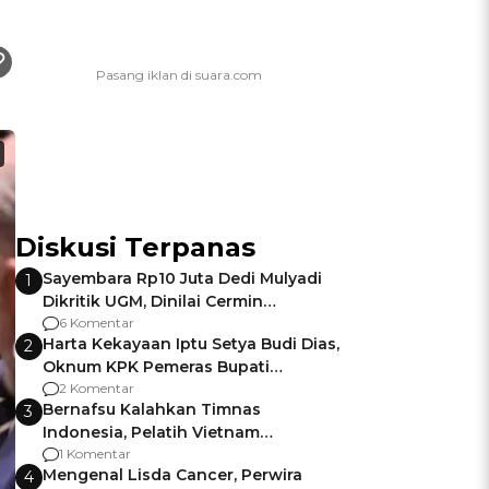
Diskusi Terpanas
Sayembara Rp10 Juta Dedi Mulyadi
1
Dikritik UGM, Dinilai Cermin
Gagalnya Negara Jamin Keamanan
6 Komentar
Harta Kekayaan Iptu Setya Budi Dias,
2
Oknum KPK Pemeras Bupati
Pemalang
2 Komentar
Bernafsu Kalahkan Timnas
3
Indonesia, Pelatih Vietnam
Berencana Pakai Jimat di Pakansari
1 Komentar
Mengenal Lisda Cancer, Perwira
4