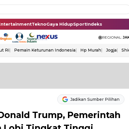
Entertainment
Tekno
Gaya Hidup
Sport
Indeks
REGIONAL:
JA
ut Ri
Pemain Keturunan Indonesia
Hp Murah
Jogja
Shi
Jadikan Sumber Pilihan
 Donald Trump, Pemerintah
 Lobi Tingkat Tinggi