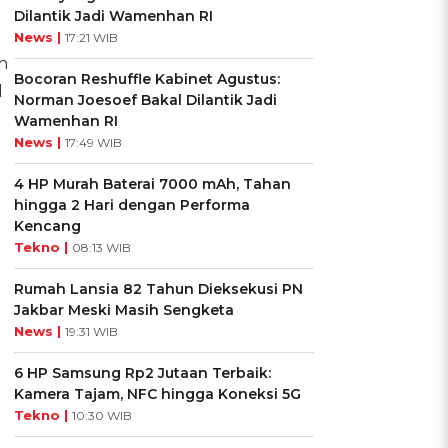
Dilantik Jadi Wamenhan RI
News |
17:21 WIB
n
Bocoran Reshuffle Kabinet Agustus:
l
Norman Joesoef Bakal Dilantik Jadi
Wamenhan RI
News |
17:49 WIB
4 HP Murah Baterai 7000 mAh, Tahan
hingga 2 Hari dengan Performa
Kencang
Tekno |
08:13 WIB
Rumah Lansia 82 Tahun Dieksekusi PN
Jakbar Meski Masih Sengketa
News |
19:31 WIB
6 HP Samsung Rp2 Jutaan Terbaik:
Kamera Tajam, NFC hingga Koneksi 5G
Tekno |
10:30 WIB