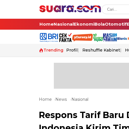
Home
Nasional
Ekonomi
Bola
Otomotif
Trending
Profil
Reshuffle Kabinet
H
Home
News
Nasional
Respons Tarif Baru
Indonesia Kirim Tim