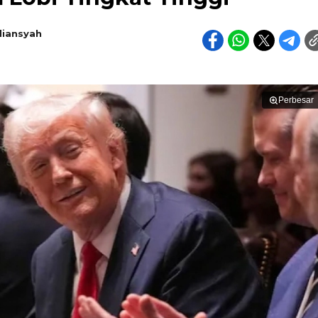
diansyah
Perbesar