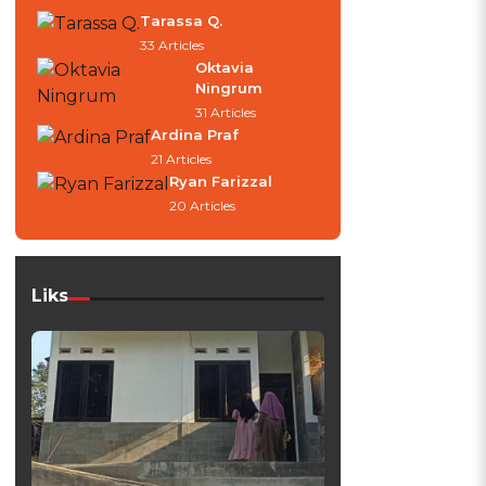
Tarassa Q.
33 Articles
Oktavia
Ningrum
31 Articles
Ardina Praf
21 Articles
Ryan Farizzal
20 Articles
Liks