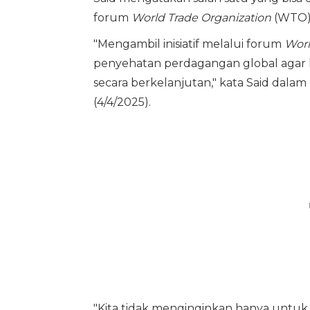
forum
World Trade Organization
(WTO)
"Mengambil inisiatif melalui forum
Worl
penyehatan perdagangan global agar 
secara berkelanjutan," kata Said dala
(4/4/2025).
"Kita tidak menginginkan hanya untuk