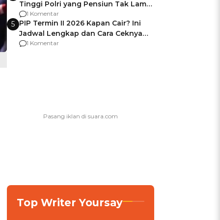
Tinggi Polri yang Pensiun Tak Lama
Usai Jadi Brigjen
1 Komentar
PIP Termin II 2026 Kapan Cair? Ini
5
Jadwal Lengkap dan Cara Ceknya
agar Dana Tidak Hangus!
1 Komentar
Top Writer Yoursay