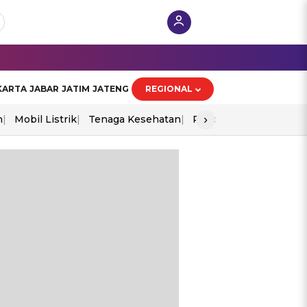
KARTA
JABAR
JATIM
JATENG
REGIONAL
›
n
Mobil Listrik
Tenaga Kesehatan
Piala Aff 2026
Ekono