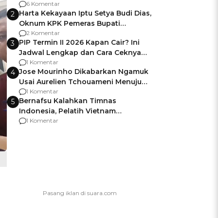
Gagalnya Negara Jamin Keamanan
6 Komentar
Harta Kekayaan Iptu Setya Budi Dias,
2
Oknum KPK Pemeras Bupati
Pemalang
2 Komentar
PIP Termin II 2026 Kapan Cair? Ini
3
Jadwal Lengkap dan Cara Ceknya
agar Dana Tidak Hangus!
1 Komentar
Jose Mourinho Dikabarkan Ngamuk
4
Usai Aurelien Tchouameni Menuju
Manchester United
1 Komentar
Bernafsu Kalahkan Timnas
5
Indonesia, Pelatih Vietnam
Berencana Pakai Jimat di Pakansari
1 Komentar