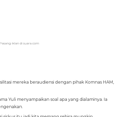
silitasi mereka beraudiensi dengan pihak Komnas HAM,
ma Yuli menyampaikan soal apa yang dialaminya. Ia
engenakan.
ri sirkus itu jadi kita memang sebisa mungkin