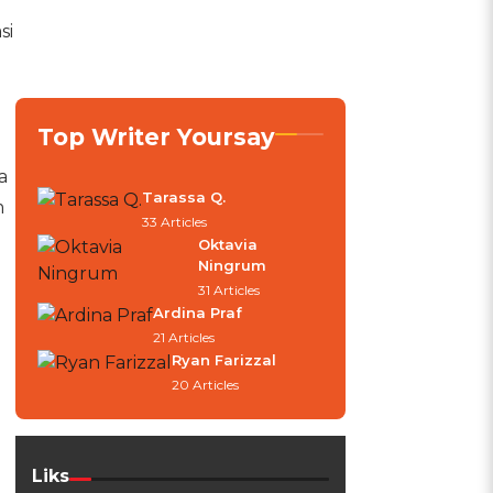
si
Top Writer Yoursay
a
Tarassa Q.
m
33 Articles
Oktavia
Ningrum
31 Articles
Ardina Praf
21 Articles
Ryan Farizzal
20 Articles
Liks