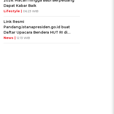
2026: Macan hingga Babi Berpeluang
Dapat Kabar Baik
Lifestyle |
06:23 WIB
Link Resmi
Pandang.istanapresiden.go.id buat
Daftar Upacara Bendera HUT RI di
Istana Negara
News |
12:13 WIB