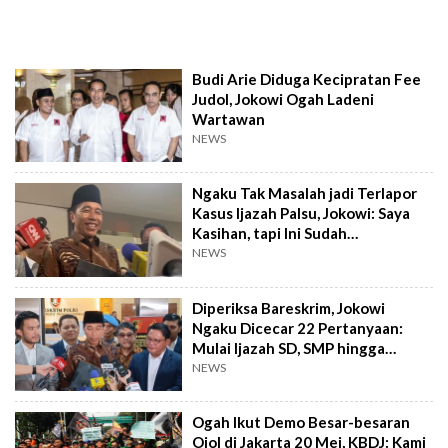
Budi Arie Diduga Kecipratan Fee
Judol, Jokowi Ogah Ladeni
Wartawan
NEWS
Ngaku Tak Masalah jadi Terlapor
Kasus Ijazah Palsu, Jokowi: Saya
Kasihan, tapi Ini Sudah
Keterlaluan
NEWS
Diperiksa Bareskrim, Jokowi
Ngaku Dicecar 22 Pertanyaan:
Mulai Ijazah SD, SMP hingga
Universitas
NEWS
Ogah Ikut Demo Besar-besaran
Ojol di Jakarta 20 Mei, KBDJ: Kami