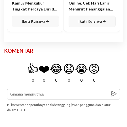
Kamu? Mengukur
Online, Cek Hari Lahir
Tingkat Percaya Diri dan
Menurut Penanggalan
Karisma
Jawa
Ikuti Kuisnya ➔
Ikuti Kuisnya ➔
KOMENTAR
👍
❤️
😂
😧
😭
😡
0
0
0
0
0
0
Isi komentar sepenuhnya adalah tanggung jawab pengguna dan diatur
dalam UU ITE