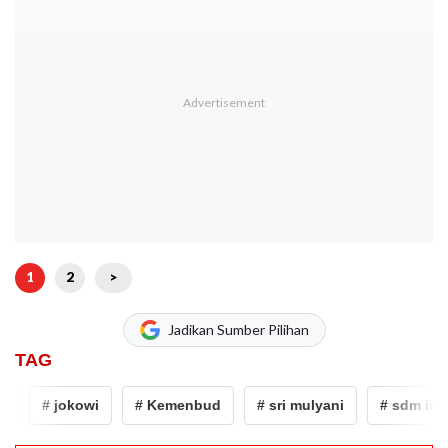
1
2
>
Jadikan Sumber Pilihan
TAG
# jokowi
# Kemenbud
# sri mulyani
# sdm indon