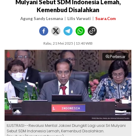
Mulyani Sebut SDM Indonesia Lemah,
Kemenbud Disalahkan
Agung Sandy Lesmana
Lilis Varwati
Suara.Com
Rabu, 21 Mei 2025 | 13:40 WIB
Perbesar
ILUSTRASI--Revolusi Mental Jokowi Diungkit Lagi usai Sri Mulyani
Sebut SDM Indonesia Lemah, Kemenbud Disalahkan.