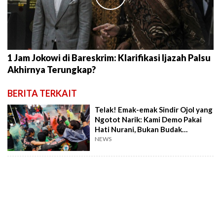
1 Jam Jokowi di Bareskrim: Klarifikasi Ijazah Palsu
Akhirnya Terungkap?
BERITA TERKAIT
Telak! Emak-emak Sindir Ojol yang
Ngotot Narik: Kami Demo Pakai
Hati Nurani, Bukan Budak
Aplikator!
NEWS