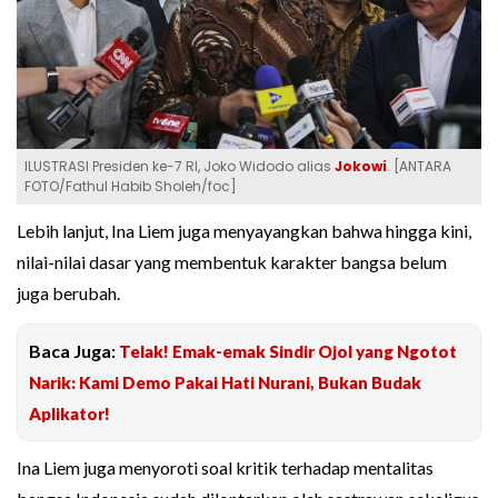
ILUSTRASI Presiden ke-7 RI, Joko Widodo alias
Jokowi
. [ANTARA
FOTO/Fathul Habib Sholeh/foc]
Lebih lanjut, Ina Liem juga menyayangkan bahwa hingga kini,
nilai-nilai dasar yang membentuk karakter bangsa belum
juga berubah.
Baca Juga:
Telak! Emak-emak Sindir Ojol yang Ngotot
Narik: Kami Demo Pakai Hati Nurani, Bukan Budak
Aplikator!
Ina Liem juga menyoroti soal kritik terhadap mentalitas