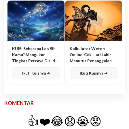
KUIS: Seberapa Leo Sih
Kalkulator Weton
Kamu? Mengukur
Online, Cek Hari Lahir
Tingkat Percaya Diri dan
Menurut Penanggalan
Karisma
Jawa
Ikuti Kuisnya ➔
Ikuti Kuisnya ➔
KOMENTAR
👍
❤️
😂
😧
😭
😡