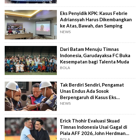
Eks Penyidik KPK: Kasus Febrie
Adriansyah Harus Dikembangkan
ke Atas, Bawah, dan Samping
NEWS
Dari Batam Menuju Timnas
Indonesia, Garudayaksa FC Buka
Kesempatan bagi Talenta Muda
BOLA
Tak Berdiri Sendiri, Pengamat
Unas Endus Ada Sosok
Berpengaruh di Kasus Eks
Jampidsus
NEWS
Erick Thohir Evaluasi Skuad
Timnas Indonesia Usai Gagal di
Piala AFF 2026, John Herdman
Out?
BOLA