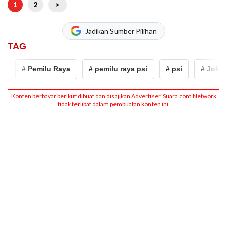
1
2
>
Jadikan Sumber Pilihan
TAG
# Pemilu Raya
# pemilu raya psi
# psi
# Jokowi