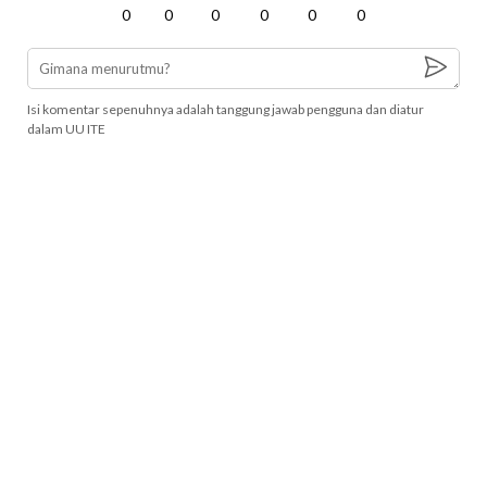
0
0
0
0
0
0
Isi komentar sepenuhnya adalah tanggung jawab pengguna dan diatur
dalam UU ITE