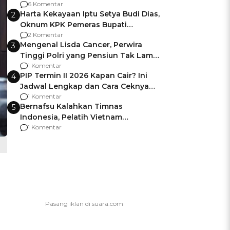
Gagalnya Negara Jamin Keamanan
6 Komentar
Harta Kekayaan Iptu Setya Budi Dias,
2
Oknum KPK Pemeras Bupati
Pemalang
2 Komentar
Mengenal Lisda Cancer, Perwira
3
Tinggi Polri yang Pensiun Tak Lama
Usai Jadi Brigjen
1 Komentar
PIP Termin II 2026 Kapan Cair? Ini
4
Jadwal Lengkap dan Cara Ceknya
agar Dana Tidak Hangus!
1 Komentar
Bernafsu Kalahkan Timnas
5
Indonesia, Pelatih Vietnam
Berencana Pakai Jimat di Pakansari
1 Komentar