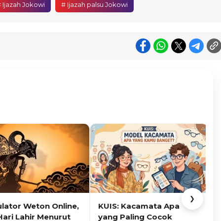
 Ijazah Jokowi
# Ijazah palsu Jokowi
❯
ulator Weton Online,
KUIS: Kacamata Apa
K
Hari Lahir Menurut
yang Paling Cocok