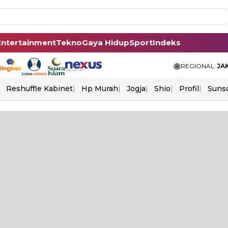
Entertainment
Tekno
Gaya Hidup
Sport
Indeks
REGIONAL:
JA
Reshuffle Kabinet
Hp Murah
Jogja
Shio
Profil
Suns