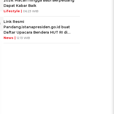
2026: Macan hingga Babi Berpeluang
Dapat Kabar Baik
Lifestyle |
06:23 WIB
Link Resmi
Pandang.istanapresiden.go.id buat
Daftar Upacara Bendera HUT RI di
Istana Negara
News |
12:13 WIB
UIS: Sepatu Mana yang
KUIS: Seberapa Kenal
Cocok dengan
Kamu dengan Si Zodiak