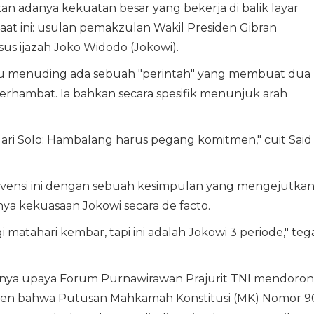
an adanya kekuatan besar yang bekerja di balik layar
at ini: usulan pemakzulan Wakil Presiden Gibran
s ijazah Joko Widodo (Jokowi).
Didu menuding ada sebuah "perintah" yang membuat dua
terhambat. Ia bahkan secara spesifik menunjuk arah
 dari Solo: Hambalang harus pegang komitmen," cuit Said
ervensi ini dengan sebuah kesimpulan yang mengejutkan
ya kekuasaan Jokowi secara de facto.
gi matahari kembar, tapi ini adalah Jokowi 3 periode," teg
rnya upaya Forum Purnawirawan Prajurit TNI mendoro
men bahwa Putusan Mahkamah Konstitusi (MK) Nomor 9