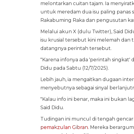
melontarkan cuitan tajam. Ia menyiratk
untuk meredam dua isu paling panas sa
Rakabuming Raka dan pengusutan kasu
Melalui akun X (dulu Twitter), Said 
isu krusial tersebut kini melemah dan 
datangnya perintah tersebut.
"Karena infonya ada 'perintah singkat'
Didu pada Sabtu (12/7/2025).
Lebih jauh, ia mengaitkan dugaan int
menyebutnya sebagai sinyal berlanjutn
"Kalau info ini benar, maka ini bukan la
Said Didu.
Tudingan ini muncul di tengah genca
pemakzulan Gibran
. Mereka berargu