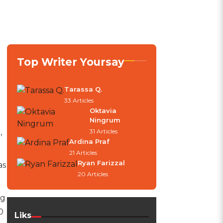
Top Writer Yoursay
Tarassa Q.
33 Articles
Oktavia
Ningrum
,
31 Articles
Ardina Praf
21 Articles
Ryan Farizzal
as
20 Articles
ng
0
Liks