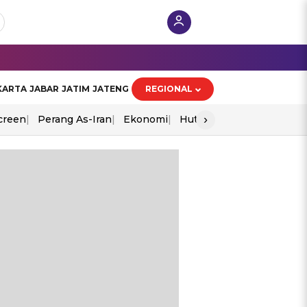
KARTA
JABAR
JATIM
JATENG
REGIONAL
›
creen
Perang As-Iran
Ekonomi
Hut Ri