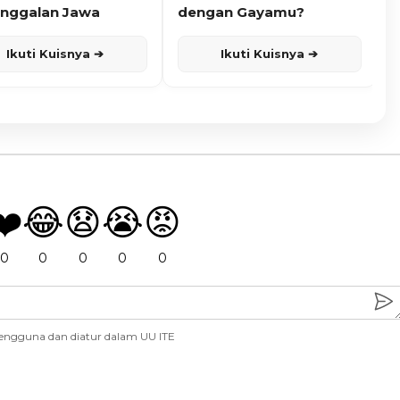
nggalan Jawa
dengan Gayamu?
Ikuti Kuisnya ➔
Ikuti Kuisnya ➔
❤️
😂
😧
😭
😡
0
0
0
0
0
engguna dan diatur dalam UU ITE