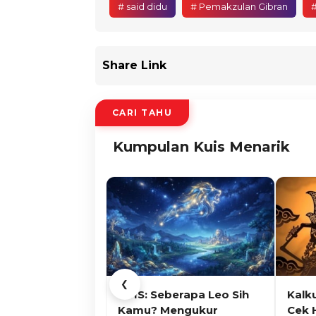
# said didu
# Pemakzulan Gibran
#
Share Link
CARI TAHU
Kumpulan Kuis Menarik
❮
KUIS: Seberapa Leo Sih
Kalk
Kamu? Mengukur
Cek 