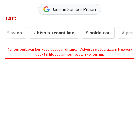
Jadikan Sumber Pilihan
TAG
lavina
# bisnis kecantikan
# polda riau
# penipuan