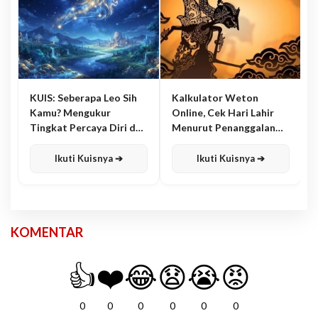
KUIS: Seberapa Leo Sih
Kalkulator Weton
Kamu? Mengukur
Online, Cek Hari Lahir
Tingkat Percaya Diri dan
Menurut Penanggalan
Karisma
Jawa
Ikuti Kuisnya ➔
Ikuti Kuisnya ➔
KOMENTAR
👍
❤️
😂
😧
😭
😡
0
0
0
0
0
0