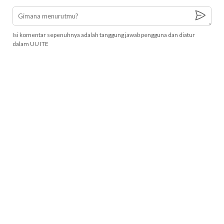
Isi komentar sepenuhnya adalah tanggung jawab pengguna dan diatur
dalam UU ITE