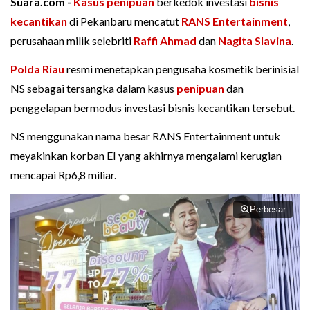
Suara.com -
Kasus penipuan
berkedok investasi
bisnis
kecantikan
di Pekanbaru mencatut
RANS Entertainment
,
perusahaan milik selebriti
Raffi Ahmad
dan
Nagita Slavina
.
Polda Riau
resmi menetapkan pengusaha kosmetik berinisial
NS sebagai tersangka dalam kasus
penipuan
dan
penggelapan bermodus investasi bisnis kecantikan tersebut.
NS menggunakan nama besar RANS Entertainment untuk
meyakinkan korban EI yang akhirnya mengalami kerugian
mencapai Rp6,8 miliar.
Perbesar