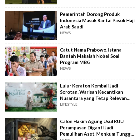
Pemerintah Dorong Produk
Indonesia Masuk Rantai Pasok Haji
Arab Saudi
NEWS
Catut Nama Prabowo, Istana
Bantah Makalah Nobel Soal
Program MBG
NEWS
Lulur Keraton Kembali Jadi
Sorotan, Warisan Kecantikan
Nusantara yang Tetap Relevan
hingga Kini
LIFESTYLE
Calon Hakim Agung Usul RUU
Perampasan Diganti Jadi
Pemulihan Aset, Menkum Tunggu
NEWS