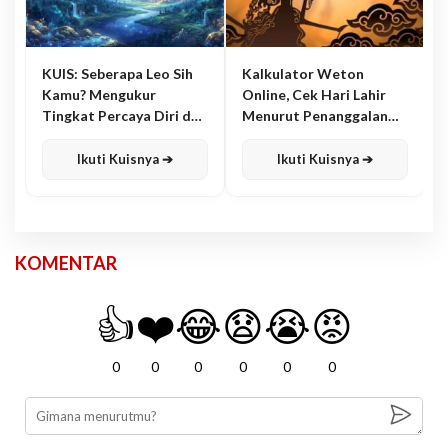
KUIS: Seberapa Leo Sih
Kalkulator Weton
Kamu? Mengukur
Online, Cek Hari Lahir
Tingkat Percaya Diri dan
Menurut Penanggalan
Karisma
Jawa
Ikuti Kuisnya ➔
Ikuti Kuisnya ➔
KOMENTAR
👍
❤️
😂
😧
😭
😡
0
0
0
0
0
0