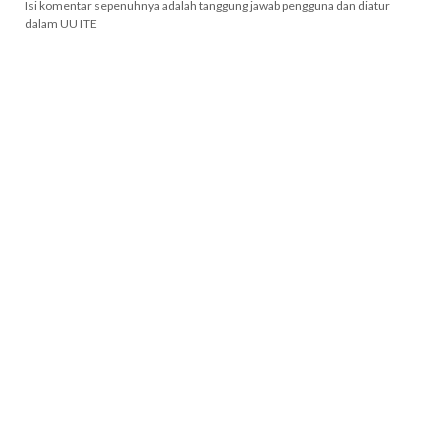
Isi komentar sepenuhnya adalah tanggung jawab pengguna dan diatur
dalam UU ITE