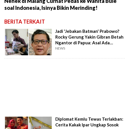
Nenek di Malang Curhat Pedas ke Wanita Bule
soal Indonesia, Isinya Bikin Merinding!
BERITA TERKAIT
Jadi 'Jebakan Batman' Prabowo?
Rocky Gerung Yakin Gibran Betah
Ngantor di Papua: Asal Ada
Tamiya
NEWS
Diplomat Kemlu Tewas Terlakban:
Cerita Kakak Ipar Ungkap Sosok