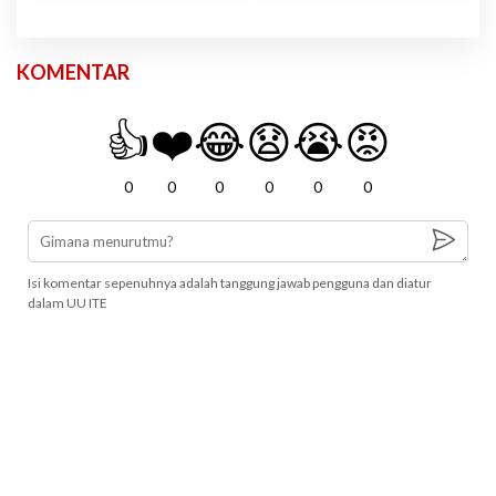
KOMENTAR
👍
❤️
😂
😧
😭
😡
0
0
0
0
0
0
Isi komentar sepenuhnya adalah tanggung jawab pengguna dan diatur
dalam UU ITE