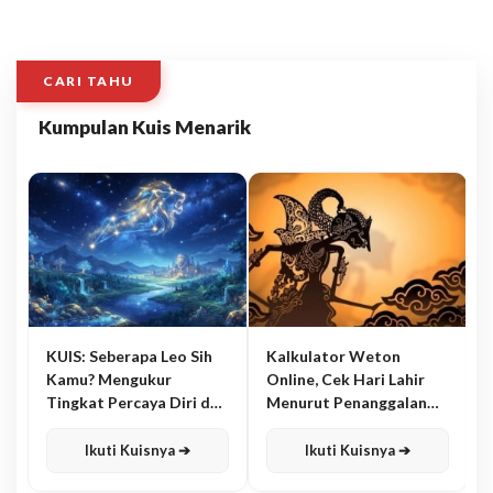
CARI TAHU
Kumpulan Kuis Menarik
KUIS: Seberapa Leo Sih
Kalkulator Weton
Kamu? Mengukur
Online, Cek Hari Lahir
Tingkat Percaya Diri dan
Menurut Penanggalan
Karisma
Jawa
Ikuti Kuisnya ➔
Ikuti Kuisnya ➔