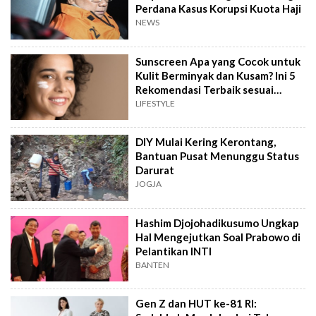
Perdana Kasus Korupsi Kuota Haji
NEWS
Sunscreen Apa yang Cocok untuk
Kulit Berminyak dan Kusam? Ini 5
Rekomendasi Terbaik sesuai
Review
LIFESTYLE
DIY Mulai Kering Kerontang,
Bantuan Pusat Menunggu Status
Darurat
JOGJA
Hashim Djojohadikusumo Ungkap
Hal Mengejutkan Soal Prabowo di
Pelantikan INTI
BANTEN
Gen Z dan HUT ke-81 RI: