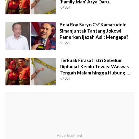
'Family Man' Arya Daru
Pangayunan
NEWS
Bela Roy Suryo Cs? Kamaruddin
Simanjuntak Tantang Jokowi
Pamerkan Ijazah Asli: Mengapa?
NEWS
Terkuak Firasat Istri Sebelum
Diplomat Kemlu Tewas: Waswas
Tengah Malam hingga Hubungi
Penjaga Kos!
NEWS