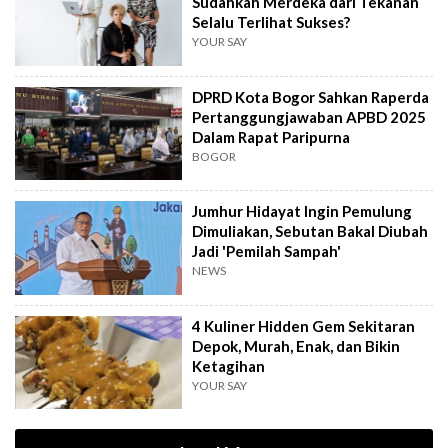
Sudahkah Merdeka dari Tekanan
Selalu Terlihat Sukses?
YOUR SAY
DPRD Kota Bogor Sahkan Raperda
Pertanggungjawaban APBD 2025
Dalam Rapat Paripurna
BOGOR
Jumhur Hidayat Ingin Pemulung
Dimuliakan, Sebutan Bakal Diubah
Jadi 'Pemilah Sampah'
NEWS
4 Kuliner Hidden Gem Sekitaran
Depok, Murah, Enak, dan Bikin
Ketagihan
YOUR SAY