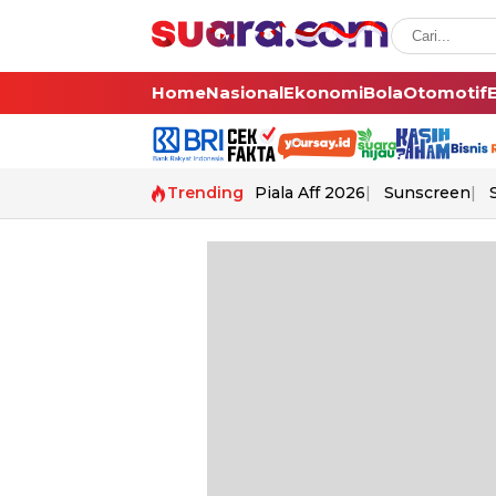
Home
Nasional
Ekonomi
Bola
Otomotif
Trending
Piala Aff 2026
Sunscreen