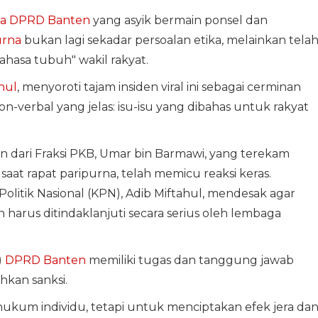
a DPRD Banten
yang asyik bermain ponsel dan
urna
bukan lagi sekadar persoalan etika, melainkan tela
ahasa tubuh" wakil rakyat.
hul
, menyoroti tajam insiden viral ini sebagai cerminan
on-verbal yang jelas: isu-isu yang dibahas untuk rakyat
n dari Fraksi PKB, Umar bin Barmawi, yang terekam
aat rapat paripurna, telah memicu reaksi keras.
Politik Nasional (KPN), Adib Miftahul, mendesak agar
an harus ditindaklanjuti secara serius oleh lembaga
)
DPRD Banten
memiliki tugas dan tanggung jawab
kan sanksi.
um individu, tetapi untuk menciptakan efek jera da