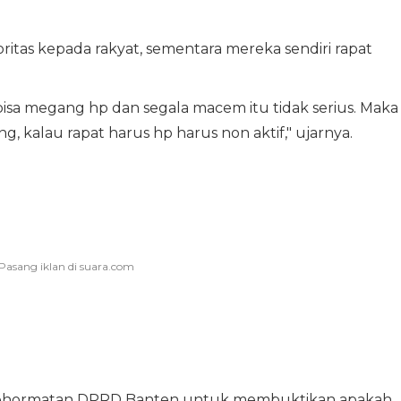
itas kepada rakyat, sementara mereka sendiri rapat
i bisa megang hp dan segala macem itu tidak serius. Maka
 kalau rapat harus hp harus non aktif," ujarnya.
n Kehormatan DPRD Banten untuk membuktikan apakah