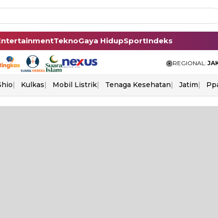
Entertainment
Tekno
Gaya Hidup
Sport
Indeks
REGIONAL:
JA
Shio
Kulkas
Mobil Listrik
Tenaga Kesehatan
Jatim
Pp