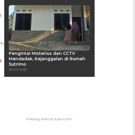
n
h-
Pengintai Misterius dan CCTV
Mendadak, Kejanggalan di Rumah
a
Sutrimo
16:00 WIB