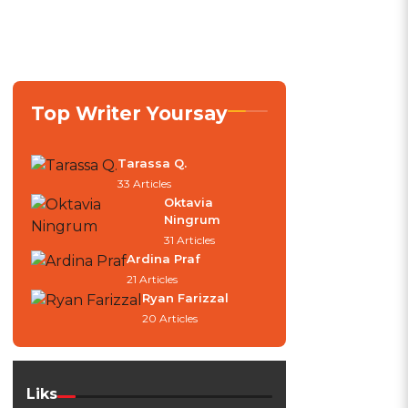
h
Top Writer Yoursay
Tarassa Q.
33 Articles
Oktavia
Ningrum
31 Articles
Ardina Praf
21 Articles
Ryan Farizzal
20 Articles
n
Liks