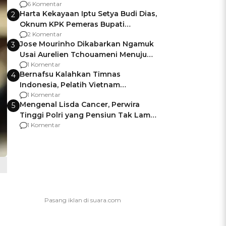
Gagalnya Negara Jamin Keamanan
6 Komentar
Harta Kekayaan Iptu Setya Budi Dias,
2
Oknum KPK Pemeras Bupati
Pemalang
2 Komentar
Jose Mourinho Dikabarkan Ngamuk
3
Usai Aurelien Tchouameni Menuju
Manchester United
1 Komentar
Bernafsu Kalahkan Timnas
4
Indonesia, Pelatih Vietnam
Berencana Pakai Jimat di Pakansari
1 Komentar
Mengenal Lisda Cancer, Perwira
5
Tinggi Polri yang Pensiun Tak Lama
Usai Jadi Brigjen
1 Komentar