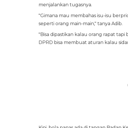
menjalankan tugasnya.
"Gimana mau membahas isu-isu berprior
seperti orang main-main," tanya Adib.
"Bisa dipastikan kalau orang rapat tap
DPRD bisa membuat aturan kalau sidang,
Kini, bola panas ada di tangan Bada