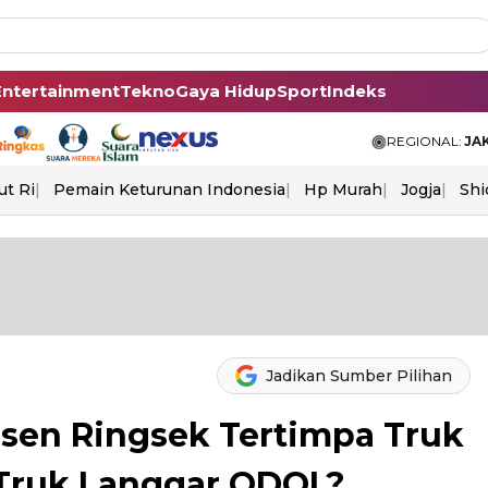
Entertainment
Tekno
Gaya Hidup
Sport
Indeks
REGIONAL:
JA
ut Ri
Pemain Keturunan Indonesia
Hp Murah
Jogja
Shi
Jadikan Sumber Pilihan
ssen Ringsek Tertimpa Truk
 Truk Langgar ODOL?