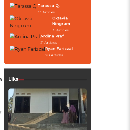
Tarassa Q.
33 Articles
Oktavia
Ningrum
31 Articles
Ardina Praf
21 Articles
Ryan Farizzal
20 Articles
Liks
a
r