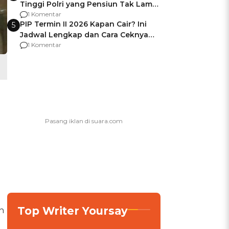
Tinggi Polri yang Pensiun Tak Lama
Usai Jadi Brigjen
1 Komentar
PIP Termin II 2026 Kapan Cair? Ini
5
Jadwal Lengkap dan Cara Ceknya
agar Dana Tidak Hangus!
1 Komentar
Top Writer Yoursay
n