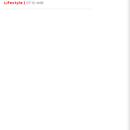
Lifestyle |
07:10 WIB