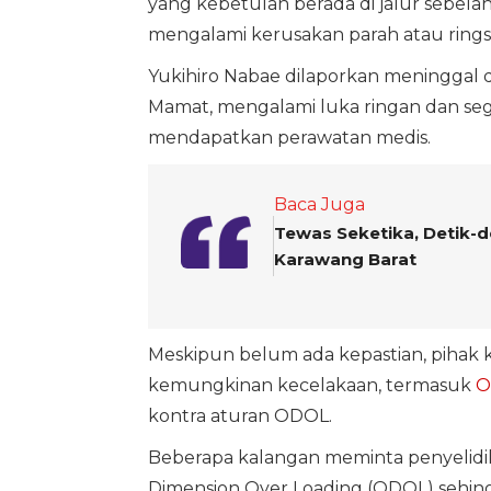
yang kebetulan berada di jalur sebela
mengalami kerusakan parah atau rings
Yukihiro Nabae dilaporkan meninggal d
Mamat, mengalami luka ringan dan seg
mendapatkan perawatan medis.
Baca Juga
Tewas Seketika, Detik-d
Karawang Barat
Meskipun belum ada kepastian, pihak k
kemungkinan kecelakaan, termasuk
O
kontra aturan ODOL.
Beberapa kalangan meminta penyelidi
Dimension Over Loading (ODOL) sehi