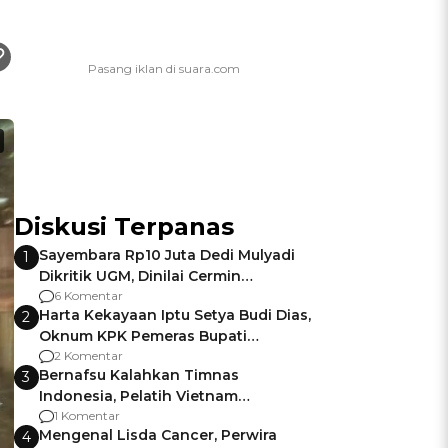
Diskusi Terpanas
Sayembara Rp10 Juta Dedi Mulyadi
1
Dikritik UGM, Dinilai Cermin
Gagalnya Negara Jamin Keamanan
6 Komentar
Harta Kekayaan Iptu Setya Budi Dias,
2
Oknum KPK Pemeras Bupati
Pemalang
2 Komentar
Bernafsu Kalahkan Timnas
3
Indonesia, Pelatih Vietnam
Berencana Pakai Jimat di Pakansari
1 Komentar
Mengenal Lisda Cancer, Perwira
4