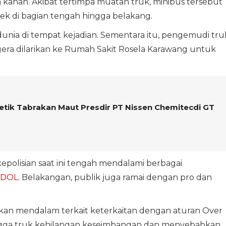
h kanan. Akibat tertimpa muatan truk, minibus tersebut
ek di bagian tengah hingga belakang.
unia di tempat kejadian. Sementara itu, pengemudi tru
era dilarikan ke Rumah Sakit Rosela Karawang untuk
etik Tabrakan Maut Presdir PT Nissen Chemitecdi GT
epolisian saat ini tengah mendalami berbagai
DOL
. Belakangan, publik juga ramai dengan pro dan
kan mendalam terkait keterkaitan dengan aturan Over
ngga truk kehilangan keseimbangan dan menyebabkan