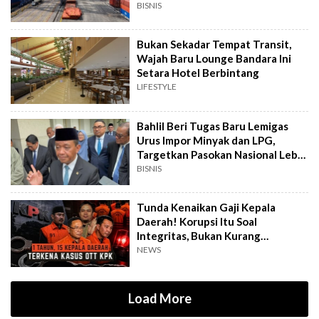
Masih Ngebut
BISNIS
Bukan Sekadar Tempat Transit,
Wajah Baru Lounge Bandara Ini
Setara Hotel Berbintang
LIFESTYLE
Bahlil Beri Tugas Baru Lemigas
Urus Impor Minyak dan LPG,
Targetkan Pasokan Nasional Lebih
Terjamin
BISNIS
Tunda Kenaikan Gaji Kepala
Daerah! Korupsi Itu Soal
Integritas, Bukan Kurang
Penghasilan
NEWS
Load More