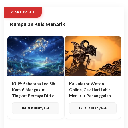
CARI TAHU
Kumpulan Kuis Menarik
KUIS: Seberapa Leo Sih
Kalkulator Weton
Kamu? Mengukur
Online, Cek Hari Lahir
Tingkat Percaya Diri dan
Menurut Penanggalan
Karisma
Jawa
Ikuti Kuisnya ➔
Ikuti Kuisnya ➔