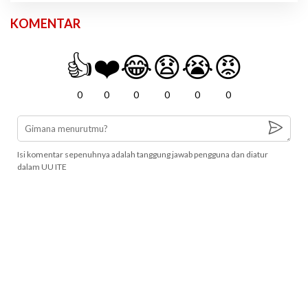
KOMENTAR
👍
❤️
😂
😧
😭
😡
0
0
0
0
0
0
Isi komentar sepenuhnya adalah tanggung jawab pengguna dan diatur
dalam UU ITE