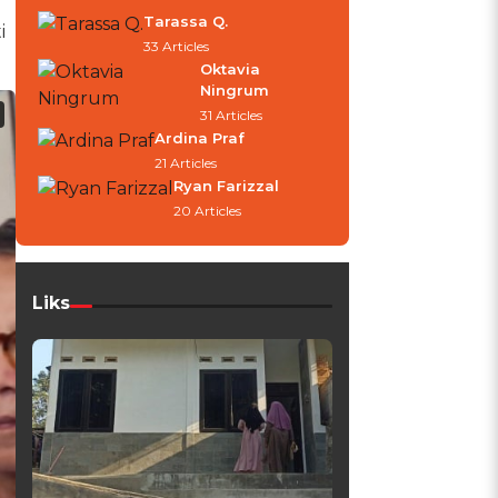
Tarassa Q.
i
33 Articles
Oktavia
Ningrum
31 Articles
Ardina Praf
21 Articles
Ryan Farizzal
20 Articles
Liks