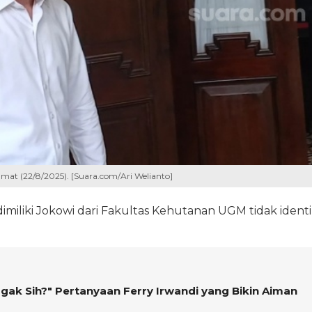
umat (22/8/2025). [Suara.com/Ari Welianto]
imiliki Jokowi dari Fakultas Kehutanan UGM tidak ident
gak Sih?" Pertanyaan Ferry Irwandi yang Bikin Aiman