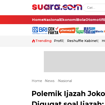
Home
Nasional
Ekonomi
Bola
Otomotif
Trending
Profil
Reshuffle Kabinet
H
Home
News
Nasional
Polemik Ijazah Joko
Digugat soal Ijazah