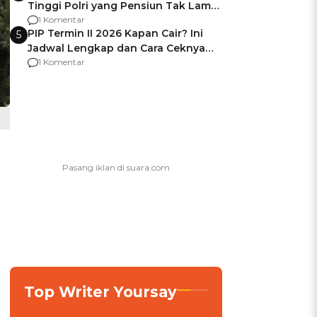
Tinggi Polri yang Pensiun Tak Lama
Usai Jadi Brigjen
1 Komentar
PIP Termin II 2026 Kapan Cair? Ini
5
Jadwal Lengkap dan Cara Ceknya
agar Dana Tidak Hangus!
1 Komentar
Top Writer Yoursay