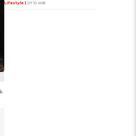
Lifestyle |
07:10 WIB
ik