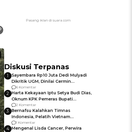
Diskusi Terpanas
Sayembara Rp10 Juta Dedi Mulyadi
1
Dikritik UGM, Dinilai Cermin
Gagalnya Negara Jamin Keamanan
6 Komentar
Harta Kekayaan Iptu Setya Budi Dias,
2
Oknum KPK Pemeras Bupati
Pemalang
2 Komentar
Bernafsu Kalahkan Timnas
3
Indonesia, Pelatih Vietnam
Berencana Pakai Jimat di Pakansari
1 Komentar
Mengenal Lisda Cancer, Perwira
4