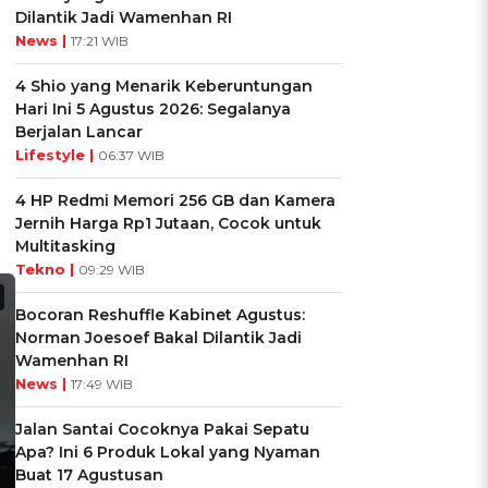
Dilantik Jadi Wamenhan RI
News |
17:21 WIB
4 Shio yang Menarik Keberuntungan
Hari Ini 5 Agustus 2026: Segalanya
Berjalan Lancar
Lifestyle |
06:37 WIB
4 HP Redmi Memori 256 GB dan Kamera
Jernih Harga Rp1 Jutaan, Cocok untuk
Multitasking
Tekno |
09:29 WIB
Bocoran Reshuffle Kabinet Agustus:
Norman Joesoef Bakal Dilantik Jadi
Wamenhan RI
News |
17:49 WIB
Jalan Santai Cocoknya Pakai Sepatu
Apa? Ini 6 Produk Lokal yang Nyaman
Buat 17 Agustusan