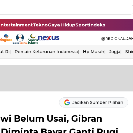
Entertainment
Tekno
Gaya Hidup
Sport
Indeks
REGIONAL:
JA
ut Ri
Pemain Keturunan Indonesia
Hp Murah
Jogja
Shi
Jadikan Sumber Pilihan
wi Belum Usai, Gibran
: Diminta Bayar Ganti Rugi