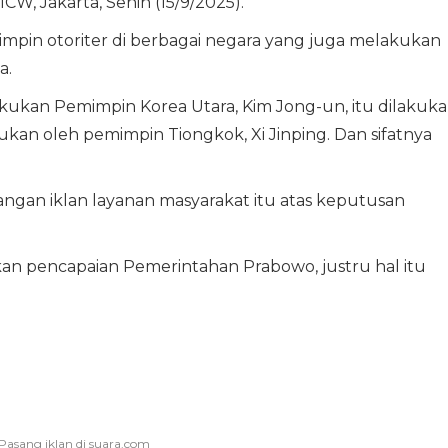
ICW, Jakarta, Senin (15/9/2025).
pin otoriter di berbagai negara yang juga melakukan
a.
ilakukan Pemimpin Korea Utara, Kim Jong-un, itu dilakuk
akukan oleh pemimpin Tiongkok, Xi Jinping. Dan sifatnya
gan iklan layanan masyarakat itu atas keputusan
an pencapaian Pemerintahan Prabowo, justru hal itu