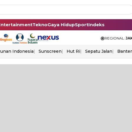
Entertainment
Tekno
Gaya Hidup
Sport
Indeks
REGIONAL:
JA
unan Indonesia
Sunscreen
Hut Ri
Sepatu Jalan
Bante