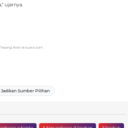
" ujarnya.
Jadikan Sumber Pilihan
 prabowo subianto
# iklan prabowo di bioskop
# bioskop