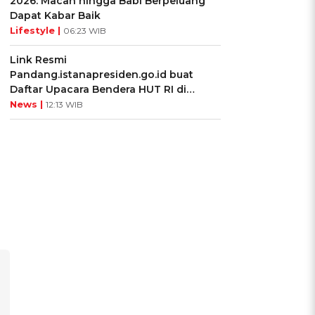
2026: Macan hingga Babi Berpeluang
Dapat Kabar Baik
Lifestyle |
06:23 WIB
Link Resmi
Pandang.istanapresiden.go.id buat
Daftar Upacara Bendera HUT RI di
Istana Negara
News |
12:13 WIB