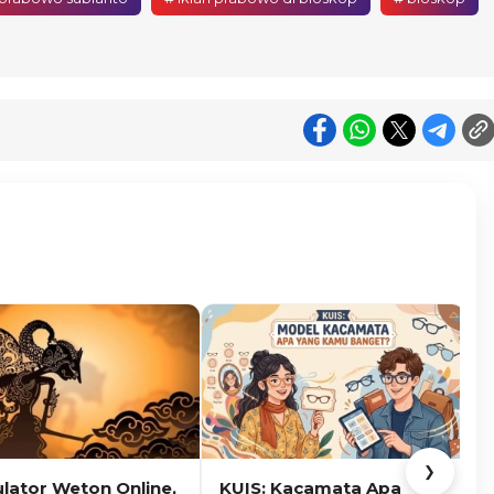
❯
ulator Weton Online,
KUIS: Kacamata Apa
K