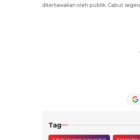
ditertawakan oleh publik. Cabut segera,
Tag
# iklan layanan masyarakat
# presiden