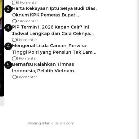
Gagalnya Negara Jamin Keamanan
6 Komentar
Harta Kekayaan Iptu Setya Budi Dias,
2
Oknum KPK Pemeras Bupati
Pemalang
2 Komentar
PIP Termin II 2026 Kapan Cair? Ini
3
Jadwal Lengkap dan Cara Ceknya
agar Dana Tidak Hangus!
1 Komentar
Mengenal Lisda Cancer, Perwira
4
Tinggi Polri yang Pensiun Tak Lama
Usai Jadi Brigjen
1 Komentar
Bernafsu Kalahkan Timnas
5
Indonesia, Pelatih Vietnam
Berencana Pakai Jimat di Pakansari
1 Komentar