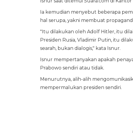
Isnur saat ditemui Suara.com di Kantor 
Ia kemudian menyebut beberapa pemim
hal serupa, yakni membuat propagand
"Itu dilakukan oleh Adolf Hitler, itu d
Presiden Rusia, Vladimir Putin, itu dil
searah, bukan dialogis," kata Isnur.
Isnur mempertanyakan apakah penayan
Prabowo sendiri atau tidak.
Menurutnya, alih-alih mengomunikasik
mempermalukan presiden sendiri.