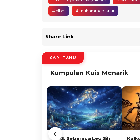
# ylbhi
# muhammad isnur
Share Link
CARI TAHU
Kumpulan Kuis Menarik
❮
KUIS: Seberapa Leo Sih
Kalk