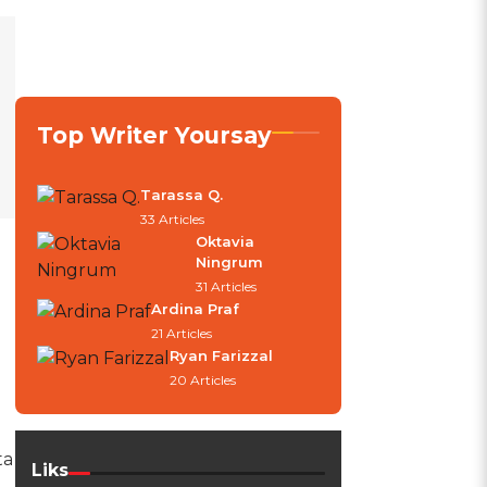
Top Writer Yoursay
Tarassa Q.
33 Articles
Oktavia
Ningrum
31 Articles
Ardina Praf
21 Articles
Ryan Farizzal
20 Articles
ta
Liks