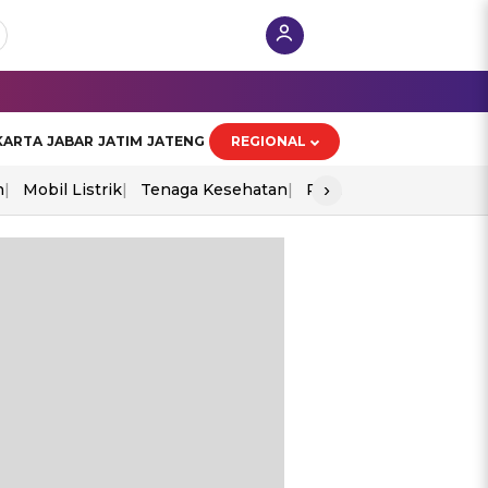
KARTA
JABAR
JATIM
JATENG
REGIONAL
›
n
Mobil Listrik
Tenaga Kesehatan
Perang As-Iran
Ekon