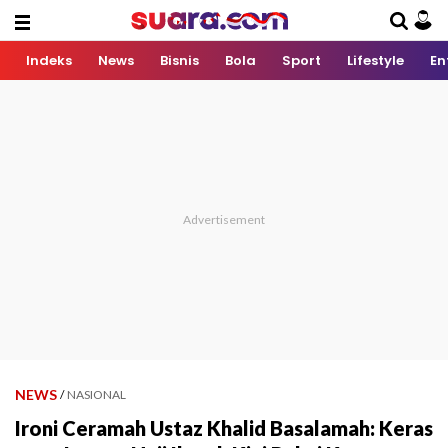
Indeks
News
Bisnis
Bola
Sport
Lifestyle
En
NEWS
/
NASIONAL
Ironi Ceramah Ustaz Khalid Basalamah: Keras