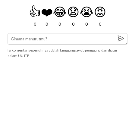
👍
❤️
😂
😧
😭
😡
0
0
0
0
0
0
Isi komentar sepenuhnya adalah tanggung jawab pengguna dan diatur
dalam UU ITE