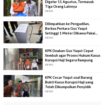
Digelar 11 Agustus, Termasuk
Tiga Orang Lainnya
NEWS
Dilimpahkan ke Pengadilan,
Berkas Perkara Gus Yaqut
Setinggi 1 Meter Dibawa Pakai
Troli
NEWS
KPK Doakan Gus Yaqut Cepat
Sembuh agar Proses Hukum Kasus
Korupsi Haji Segera Rampung
NEWS
KPK Cecar Yaqut soal Barang
Bukti Kasus Korupsi Haji yang
Telah Dikumpulkan Penyidik
NEWS