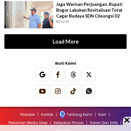
Jaga Warisan Perjuangan, Bupati
Bogor Lakukan Revitalisasi Total
Cagar Budaya SDN Cileungsi 02
BOGOR
Load More
Ikuti Kami
Redaksi
Kontak
Tentang Kami
Karir
Pedoman Media Siber
Kebijakan Privasi
Saran Dan Kritik
Site Map