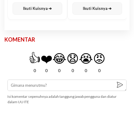
Karisma
Jawa
Ikuti Kuisnya ➔
Ikuti Kuisnya ➔
KOMENTAR
👍
❤️
😂
😧
😭
😡
0
0
0
0
0
0
Isi komentar sepenuhnya adalah tanggung jawab pengguna dan diatur
dalam UU ITE