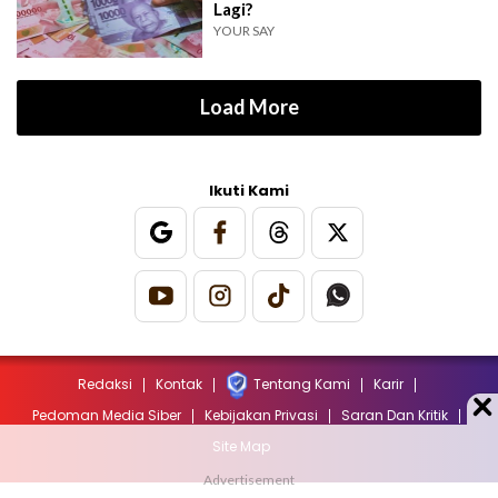
Lagi?
YOUR SAY
Load More
Ikuti Kami
Redaksi
Kontak
Tentang Kami
Karir
Pedoman Media Siber
Kebijakan Privasi
Saran Dan Kritik
Site Map