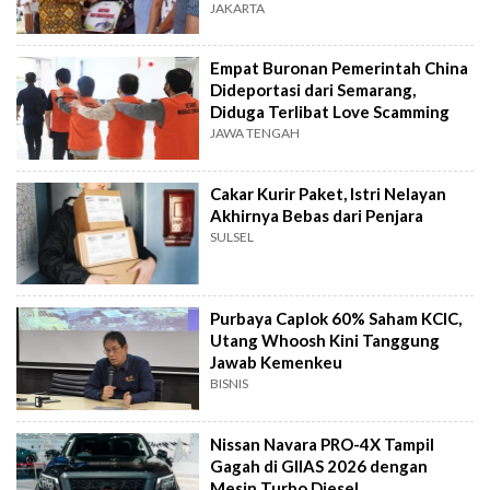
Produksi
JAKARTA
Empat Buronan Pemerintah China
Dideportasi dari Semarang,
Diduga Terlibat Love Scamming
JAWA TENGAH
Cakar Kurir Paket, Istri Nelayan
Akhirnya Bebas dari Penjara
SULSEL
Purbaya Caplok 60% Saham KCIC,
Utang Whoosh Kini Tanggung
Jawab Kemenkeu
BISNIS
Nissan Navara PRO-4X Tampil
Gagah di GIIAS 2026 dengan
Mesin Turbo Diesel