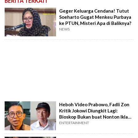
BERITA TERKAIT
Geger Keluarga Cendana! Tutut
Soeharto Gugat Menkeu Purbaya
ke PTUN, Misteri Apa di Baliknya?
NEWS
Heboh Video Prabowo, Fadli Zon
Kritik Jokowi Diungkit Lagi:
Bioskop Bukan buat Nonton Iklan
Politik!
ENTERTAINMENT