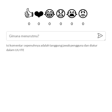
👍
❤️
😂
😧
😭
😡
0
0
0
0
0
0
Isi komentar sepenuhnya adalah tanggung jawab pengguna dan diatur
dalam UU ITE