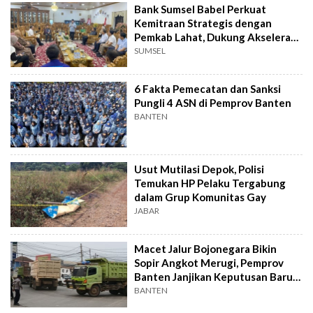
Bank Sumsel Babel Perkuat
Kemitraan Strategis dengan
Pemkab Lahat, Dukung Akselerasi
Ekonomi Daerah
SUMSEL
6 Fakta Pemecatan dan Sanksi
Pungli 4 ASN di Pemprov Banten
BANTEN
Usut Mutilasi Depok, Polisi
Temukan HP Pelaku Tergabung
dalam Grup Komunitas Gay
JABAR
Macet Jalur Bojonegara Bikin
Sopir Angkot Merugi, Pemprov
Banten Janjikan Keputusan Baru 4
Hari Lagi
BANTEN