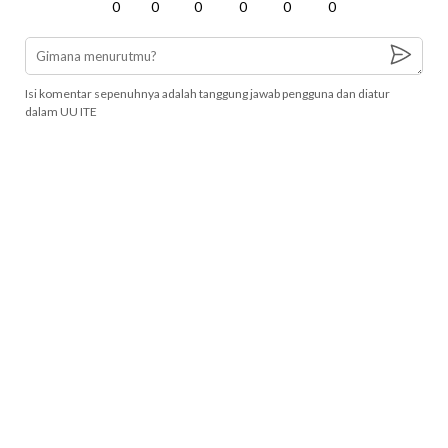
0
0
0
0
0
0
Isi komentar sepenuhnya adalah tanggung jawab pengguna dan diatur
dalam UU ITE