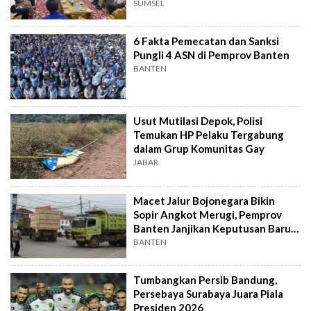
Ekonomi Daerah
SUMSEL
6 Fakta Pemecatan dan Sanksi
Pungli 4 ASN di Pemprov Banten
BANTEN
Usut Mutilasi Depok, Polisi
Temukan HP Pelaku Tergabung
dalam Grup Komunitas Gay
JABAR
Macet Jalur Bojonegara Bikin
Sopir Angkot Merugi, Pemprov
Banten Janjikan Keputusan Baru 4
Hari Lagi
BANTEN
Tumbangkan Persib Bandung,
Persebaya Surabaya Juara Piala
Presiden 2026