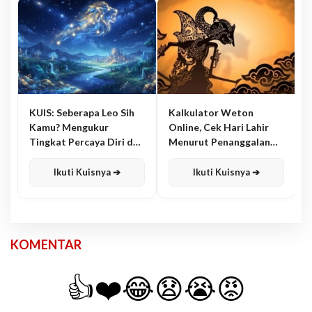
KUIS: Seberapa Leo Sih
Kalkulator Weton
Kamu? Mengukur
Online, Cek Hari Lahir
Tingkat Percaya Diri dan
Menurut Penanggalan
Karisma
Jawa
Ikuti Kuisnya ➔
Ikuti Kuisnya ➔
KOMENTAR
👍
❤️
😂
😧
😭
😡