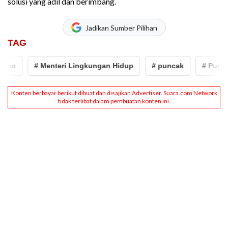
solusi yang adil dan berimbang.
Jadikan Sumber Pilihan
TAG
mo
# Menteri Lingkungan Hidup
# puncak
# Puncak