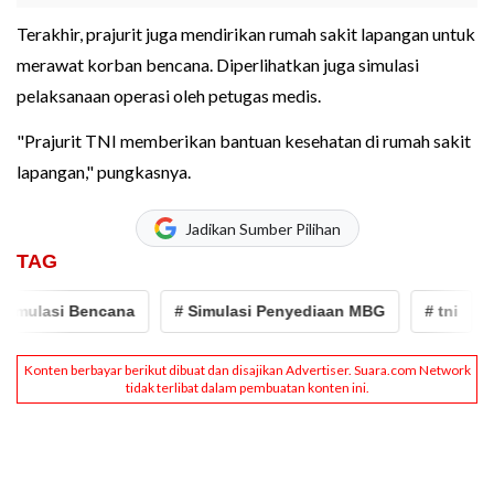
Terakhir, prajurit juga mendirikan rumah sakit lapangan untuk
merawat korban bencana. Diperlihatkan juga simulasi
pelaksanaan operasi oleh petugas medis.
"Prajurit TNI memberikan bantuan kesehatan di rumah sakit
lapangan," pungkasnya.
Jadikan Sumber Pilihan
TAG
ulasi Bencana
# Simulasi Penyediaan MBG
# tni
# H