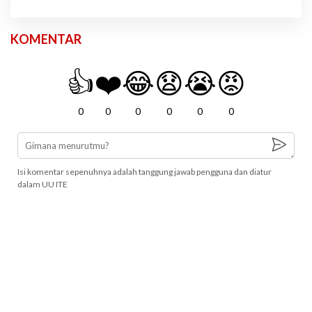
KOMENTAR
👍
❤️
😂
😧
😭
😡
0
0
0
0
0
0
Isi komentar sepenuhnya adalah tanggung jawab pengguna dan diatur
dalam UU ITE