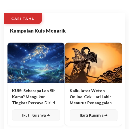
CARI TAHU
Kumpulan Kuis Menarik
KUIS: Seberapa Leo Sih
Kalkulator Weton
Kamu? Mengukur
Online, Cek Hari Lahir
Tingkat Percaya Diri dan
Menurut Penanggalan
Karisma
Jawa
Ikuti Kuisnya ➔
Ikuti Kuisnya ➔