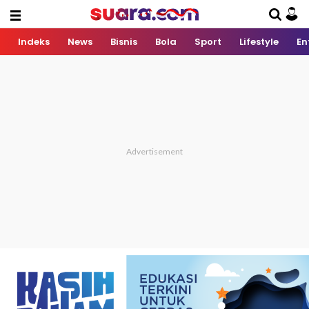
Indeks
News
Bisnis
Bola
Sport
Lifestyle
En