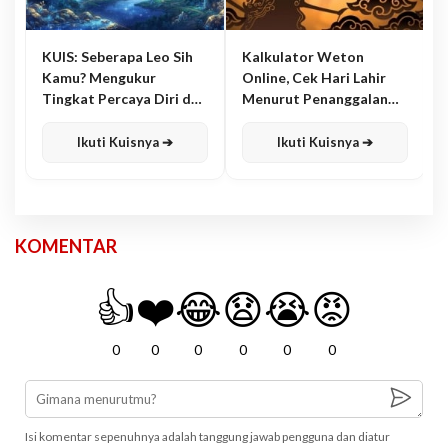
KUIS: Seberapa Leo Sih
Kalkulator Weton
Kamu? Mengukur
Online, Cek Hari Lahir
Tingkat Percaya Diri dan
Menurut Penanggalan
Karisma
Jawa
Ikuti Kuisnya ➔
Ikuti Kuisnya ➔
KOMENTAR
👍
❤️
😂
😧
😭
😡
0
0
0
0
0
0
Isi komentar sepenuhnya adalah tanggung jawab pengguna dan diatur