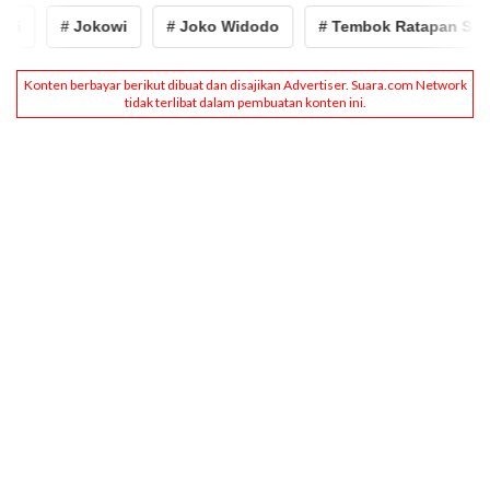
# Jokowi
# Joko Widodo
# Tembok Ratapan Solo