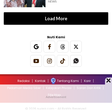
NEWS
Load More
Ikuti Kami
Redaksi
Kontak
Tentang Kami
Karir
Pedoman Media Siber
Kebijakan Privasi
Saran Dan Kritik
Site Map
© 2026 suara.com - All Rights Reserved.