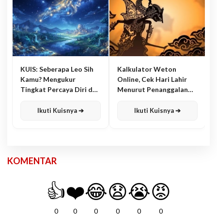
KUIS: Seberapa Leo Sih
Kalkulator Weton
Kamu? Mengukur
Online, Cek Hari Lahir
Tingkat Percaya Diri dan
Menurut Penanggalan
Karisma
Jawa
Ikuti Kuisnya ➔
Ikuti Kuisnya ➔
KOMENTAR
👍
❤️
😂
😧
😭
😡
0
0
0
0
0
0