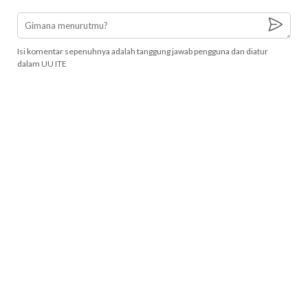
Isi komentar sepenuhnya adalah tanggung jawab pengguna dan diatur
dalam UU ITE