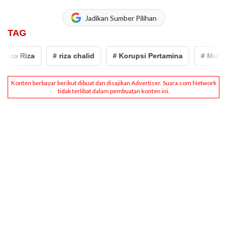
Jadikan Sumber Pilihan
TAG
o Riza
# riza chalid
# Korupsi Pertamina
# Muhammad