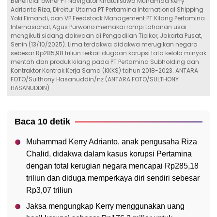
Beneficial owner PT Navigator Khatulistiwa Muhamad Kerry
Adrianto Riza, Direktur Utama PT Pertamina International Shipping
Yoki Firnandi, dan VP Feedstock Management PT Kilang Pertamina
Internasional, Agus Purwono memakai rompi tahanan usai
mengikuti sidang dakwaan di Pengadilan Tipikor, Jakarta Pusat,
Senin (13/10/2025). Lima terdakwa didakwa merugikan negara
sebesar Rp285,98 triliun terkait dugaan korupsi tata kelola minyak
mentah dan produk kilang pada PT Pertamina Subholding dan
Kontraktor Kontrak Kerja Sama (KKKS) tahun 2018-2023. ANTARA
FOTO/Sulthony Hasanuddin/nz (ANTARA FOTO/SULTHONY
HASANUDDIN)
Baca 10 detik
Muhammad Kerry Adrianto, anak pengusaha Riza
Chalid, didakwa dalam kasus korupsi Pertamina
dengan total kerugian negara mencapai Rp285,18
triliun dan diduga memperkaya diri sendiri sebesar
Rp3,07 triliun
Jaksa mengungkap Kerry menggunakan uang