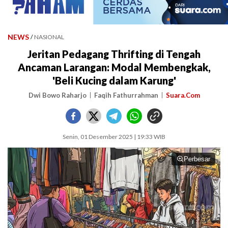
NEWS
/
NASIONAL
Jeritan Pedagang Thrifting di Tengah
Ancaman Larangan: Modal Membengkak,
'Beli Kucing dalam Karung'
Dwi Bowo Raharjo
Faqih Fathurrahman
Suara.Com
Senin, 01 Desember 2025 | 19:33 WIB
Perbesar