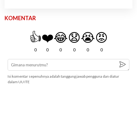
KOMENTAR
👍
❤️
😂
😧
😭
😡
0
0
0
0
0
0
Isi komentar sepenuhnya adalah tanggung jawab pengguna dan diatur
dalam UU ITE