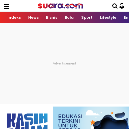
Indeks
News
Bisnis
Bola
Sport
Lifestyle
En