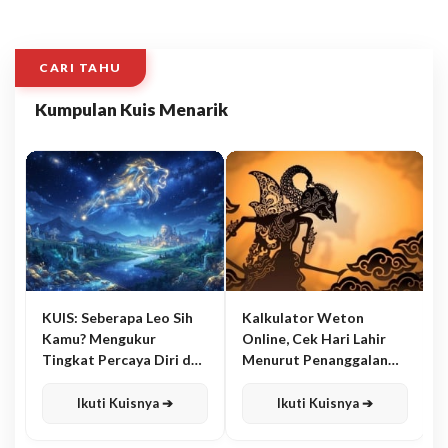
CARI TAHU
Kumpulan Kuis Menarik
KUIS: Seberapa Leo Sih
Kalkulator Weton
Kamu? Mengukur
Online, Cek Hari Lahir
Tingkat Percaya Diri dan
Menurut Penanggalan
Karisma
Jawa
Ikuti Kuisnya ➔
Ikuti Kuisnya ➔