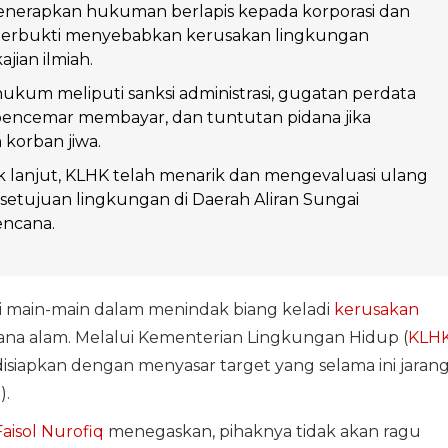
nerapkan hukuman berlapis kepada korporasi dan
erbukti menyebabkan kerusakan lingkungan
jian ilmiah.
kum meliputi sanksi administrasi, gugatan perdata
pencemar membayar, dan tuntutan pidana jika
korban jiwa.
k lanjut, KLHK telah menarik dan mengevaluasi ulang
etujuan lingkungan di Daerah Aliran Sungai
ncana.
i main-main dalam menindak biang keladi
kerusakan
na alam. Melalui Kementerian Lingkungan Hidup (
KLH
iapkan dengan menyasar target yang selama ini jaran
).
Faisol Nurofiq
menegaskan, pihaknya tidak akan ragu