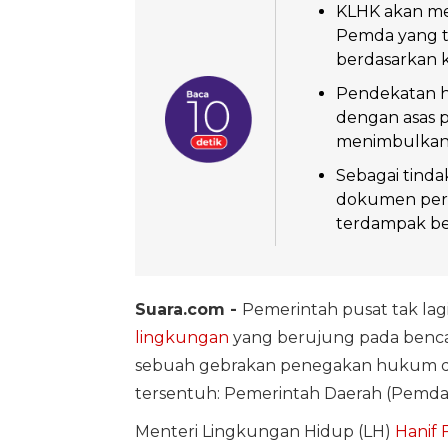
KLHK akan me
Pemda yang t
berdasarkan ka
Pendekatan hu
dengan asas 
menimbulkan 
Sebagai tinda
dokumen pers
terdampak be
Suara.com -
Pemerintah pusat tak lag
lingkungan
yang berujung pada benca
sebuah gebrakan penegakan hukum dis
tersentuh: Pemerintah Daerah (Pemda
Menteri Lingkungan Hidup (LH)
Hanif 