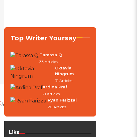
Top Writer Yoursay
Tarassa Q.
33 Articles
Oktavia
Ningrum
31 Articles
Ardina Praf
21 Articles
Ryan Farizzal
K
),
20 Articles
g
Liks