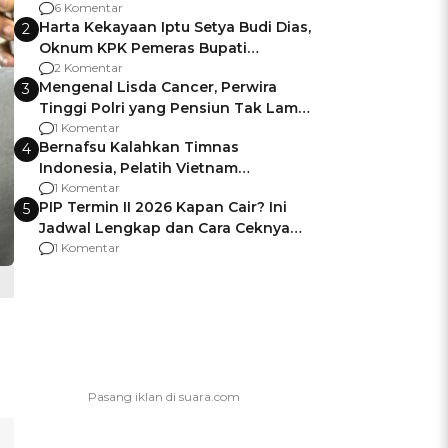
Gagalnya Negara Jamin Keamanan
6 Komentar
Harta Kekayaan Iptu Setya Budi Dias,
2
Oknum KPK Pemeras Bupati
Pemalang
2 Komentar
Mengenal Lisda Cancer, Perwira
3
Tinggi Polri yang Pensiun Tak Lama
Usai Jadi Brigjen
1 Komentar
Bernafsu Kalahkan Timnas
4
Indonesia, Pelatih Vietnam
Berencana Pakai Jimat di Pakansari
1 Komentar
PIP Termin II 2026 Kapan Cair? Ini
5
Jadwal Lengkap dan Cara Ceknya
agar Dana Tidak Hangus!
1 Komentar