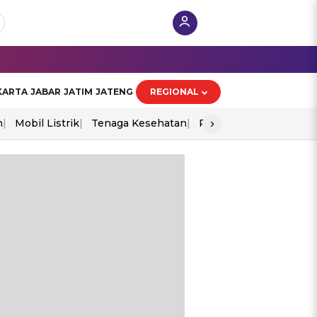
KARTA
JABAR
JATIM
JATENG
REGIONAL
›
n
Mobil Listrik
Tenaga Kesehatan
Perang As-Iran
Ekon