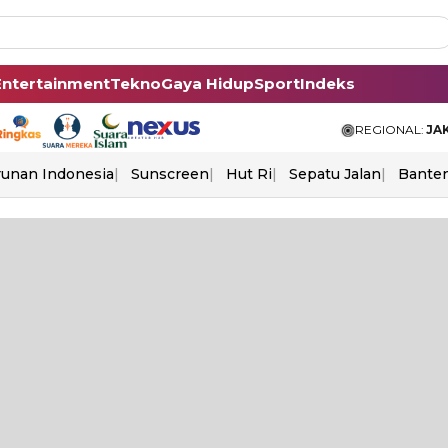
Entertainment
Tekno
Gaya Hidup
Sport
Indeks
REGIONAL:
JA
unan Indonesia
Sunscreen
Hut Ri
Sepatu Jalan
Bante