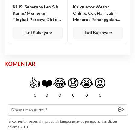
KUIS: Seberapa Leo Sih
Kalkulator Weton
Kamu? Mengukur
Online, Cek Hari Lahir
Tingkat Percaya Diri dan
Menurut Penanggalan
Karisma
Jawa
Ikuti Kuisnya ➔
Ikuti Kuisnya ➔
KOMENTAR
👍
❤️
😂
😧
😭
😡
0
0
0
0
0
0
Isi komentar sepenuhnya adalah tanggung jawab pengguna dan diatur
dalam UU ITE