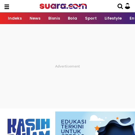
Indeks
News
Bisnis
Bola
Sport
Lifestyle
En