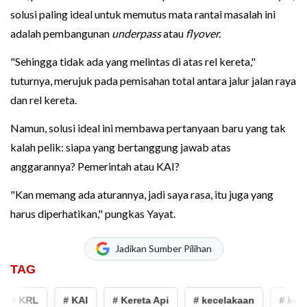
solusi paling ideal untuk memutus mata rantai masalah ini
adalah pembangunan
underpass
atau
flyover.
"Sehingga tidak ada yang melintas di atas rel kereta,"
tuturnya, merujuk pada pemisahan total antara jalur jalan raya
dan rel kereta.
Namun, solusi ideal ini membawa pertanyaan baru yang tak
kalah pelik: siapa yang bertanggung jawab atas
anggarannya? Pemerintah atau KAI?
"Kan memang ada aturannya, jadi saya rasa, itu juga yang
harus diperhatikan," pungkas Yayat.
Jadikan Sumber Pilihan
TAG
 KRL
# KAI
# Kereta Api
# kecelakaan
# kereta re