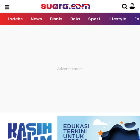
Indeks
News
Bisnis
Bola
Sport
Lifestyle
En