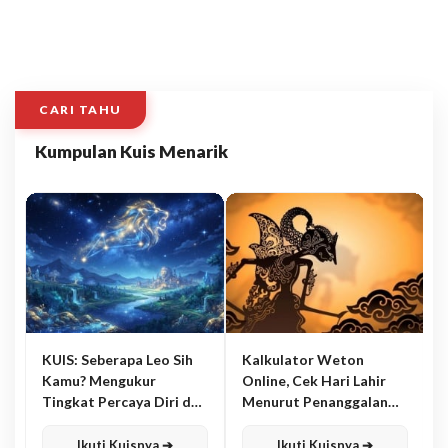
CARI TAHU
Kumpulan Kuis Menarik
KUIS: Seberapa Leo Sih
Kalkulator Weton
Kamu? Mengukur
Online, Cek Hari Lahir
Tingkat Percaya Diri dan
Menurut Penanggalan
Karisma
Jawa
Ikuti Kuisnya ➔
Ikuti Kuisnya ➔