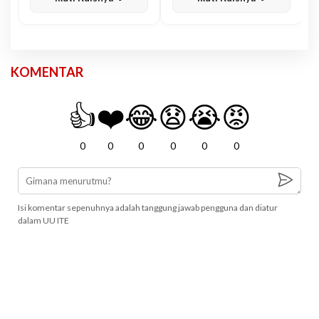
KOMENTAR
👍
❤️
😂
😧
😭
😡
0
0
0
0
0
0
Isi komentar sepenuhnya adalah tanggung jawab pengguna dan diatur
dalam UU ITE