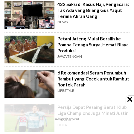
432 Saksi di Kasus Haji, Pengacara:
Tak Ada yang Bilang Gus Yaqut
Terima Aliran Uang
NEWS
Petani Jateng Mulai Beralih ke
Pompa Tenaga Surya, Hemat Biaya
Produksi
JAWA TENGAH
6 Rekomendasi Serum Penumbuh
Rambut yang Cocok untuk Rambut
Rontok Parah
LIFESTYLE
Persija Dapat Pesaing Berat, Klub
Liga Champions Juga Minati Justin
Hubner
BOLA