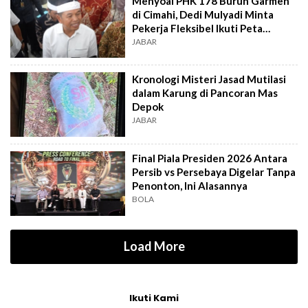
Menyoal PHK 178 Buruh Garmen
di Cimahi, Dedi Mulyadi Minta
Pekerja Fleksibel Ikuti Peta
Industri
JABAR
Kronologi Misteri Jasad Mutilasi
dalam Karung di Pancoran Mas
Depok
JABAR
Final Piala Presiden 2026 Antara
Persib vs Persebaya Digelar Tanpa
Penonton, Ini Alasannya
BOLA
Load More
Ikuti Kami