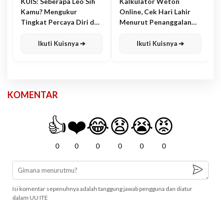
KUIS: Seberapa Leo Sih
Kalkulator Weton
Kamu? Mengukur
Online, Cek Hari Lahir
Tingkat Percaya Diri dan
Menurut Penanggalan
Karisma
Jawa
Ikuti Kuisnya ➔
Ikuti Kuisnya ➔
KOMENTAR
👍
❤️
😂
😧
😭
😡
0
0
0
0
0
0
Isi komentar sepenuhnya adalah tanggung jawab pengguna dan diatur
dalam UU ITE