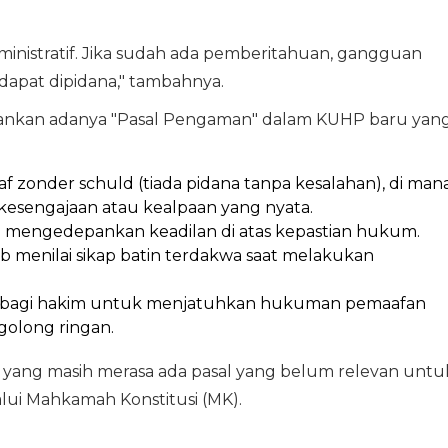
ministratif. Jika sudah ada pemberitahuan, gangguan
dapat dipidana," tambahnya.
enekankan adanya "Pasal Pengaman" dalam KUHP baru yan
af zonder schuld (tiada pidana tanpa kesalahan), di man
kesengajaan atau kealpaan yang nyata.
im mengedepankan keadilan di atas kepastian hukum.
jib menilai sikap batin terdakwa saat melakukan
 bagi hakim untuk menjatuhkan hukuman pemaafan
rgolong ringan.
ang masih merasa ada pasal yang belum relevan untu
ui Mahkamah Konstitusi (MK).