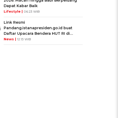
2026: Macan hingga Babi Berpeluang
Dapat Kabar Baik
Lifestyle |
06:23 WIB
Link Resmi
Pandang.istanapresiden.go.id buat
i
Daftar Upacara Bendera HUT RI di
Istana Negara
News |
12:13 WIB