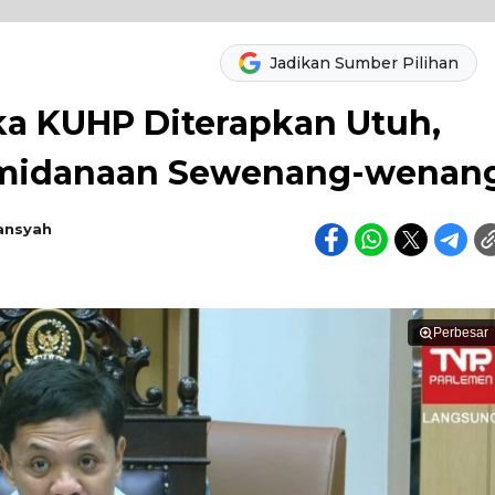
Jadikan Sumber Pilihan
a KUHP Diterapkan Utuh,
emidanaan Sewenang-wenan
ansyah
Perbesar