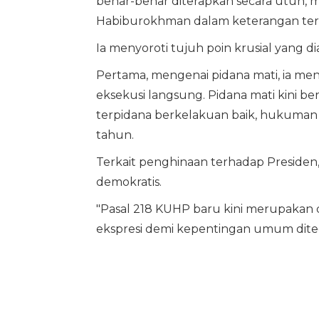
benar-benar diterapkan secara utuh, 
Habiburokhman dalam keterangan tertuli
Ia menyoroti tujuh poin krusial yang 
Pertama, mengenai pidana mati, ia men
eksekusi langsung. Pidana mati kini ber
terpidana berkelakuan baik, hukuman
tahun.
Terkait penghinaan terhadap Presiden
demokratis.
"Pasal 218 KUHP baru kini merupakan del
ekspresi demi kepentingan umum ditega