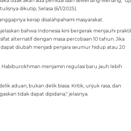
maka tidak akan ada pemidanaan sewenang-wenang," uj
snya dikutip, Selasa (6/1/2025).
dianggapnya kerap disalahpahami masyarakat.
jelaskan bahwa Indonesia kini bergerak menjauhi prakti
sifat alternatif dengan masa percobaan 10 tahun. Jika
 dapat diubah menjadi penjara seumur hidup atau 20
, Habiburokhman menjamin regulasi baru jauh lebih
ik aduan, bukan delik biasa. Kritik, unjuk rasa, dan
skan tidak dapat dipidana," jelasnya.