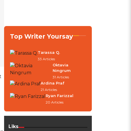
Top Writer Yoursay
Tarassa Q.
33 Articles
Oktavia
Ningrum
t
31 Articles
Ardina Praf
21 Articles
Ryan Farizzal
20 Articles
Liks