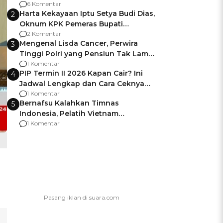
Gagalnya Negara Jamin Keamanan
6 Komentar
Harta Kekayaan Iptu Setya Budi Dias,
2
Oknum KPK Pemeras Bupati
Pemalang
2 Komentar
Mengenal Lisda Cancer, Perwira
3
Tinggi Polri yang Pensiun Tak Lama
Usai Jadi Brigjen
1 Komentar
PIP Termin II 2026 Kapan Cair? Ini
4
Jadwal Lengkap dan Cara Ceknya
agar Dana Tidak Hangus!
1 Komentar
Bernafsu Kalahkan Timnas
5
Indonesia, Pelatih Vietnam
Berencana Pakai Jimat di Pakansari
1 Komentar