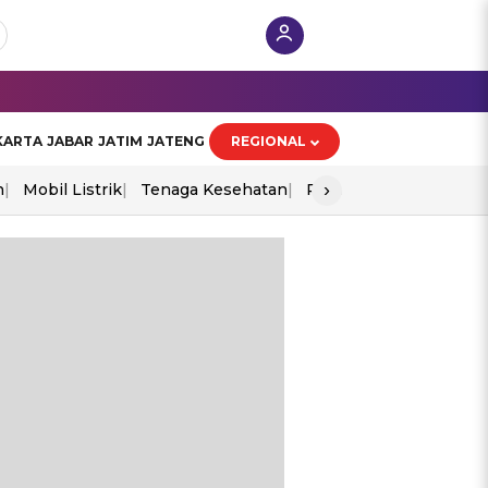
KARTA
JABAR
JATIM
JATENG
REGIONAL
›
n
Mobil Listrik
Tenaga Kesehatan
Perang As-Iran
Ekon