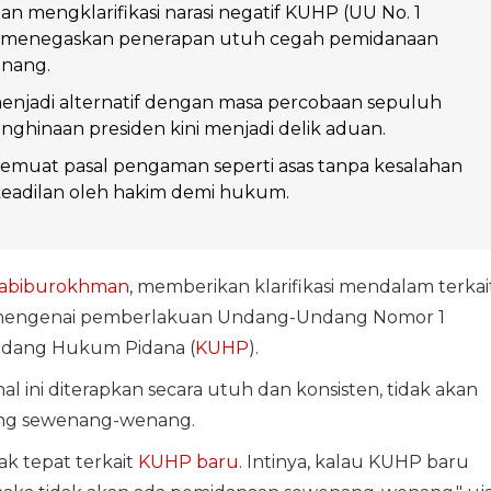
 mengklarifikasi narasi negatif KUHP (UU No. 1
 menegaskan penerapan utuh cegah pemidanaan
nang.
enjadi alternatif dengan masa percobaan sepuluh
nghinaan presiden kini menjadi delik aduan.
muat pasal pengaman seperti asas tanpa kesalahan
 keadilan oleh hakim demi hukum.
abiburokhman
, memberikan klarifikasi mendalam terkai
ar mengenai pemberlakuan Undang-Undang Nomor 1
ndang Hukum Pidana (
KUHP
).
 ini diterapkan secara utuh dan konsisten, tidak akan
ang sewenang-wenang.
ak tepat terkait
KUHP baru
. Intinya, kalau KUHP baru