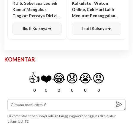
KUIS: Seberapa Leo Sih
Kalkulator Weton
Kamu? Mengukur
Online, Cek Hari Lahir
Tingkat Percaya Diri dan
Menurut Penanggalan
Karisma
Jawa
Ikuti Kuisnya ➔
Ikuti Kuisnya ➔
KOMENTAR
👍
❤️
😂
😧
😭
😡
0
0
0
0
0
0
Isi komentar sepenuhnya adalah tanggung jawab pengguna dan diatur
dalam UU ITE