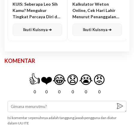
KUIS: Seberapa Leo Sih
Kalkulator Weton
Kamu? Mengukur
Online, Cek Hari Lahir
Tingkat Percaya Diri dan
Menurut Penanggalan
Karisma
Jawa
Ikuti Kuisnya ➔
Ikuti Kuisnya ➔
KOMENTAR
👍
❤️
😂
😧
😭
😡
0
0
0
0
0
0
Isi komentar sepenuhnya adalah tanggung jawab pengguna dan diatur
dalam UU ITE