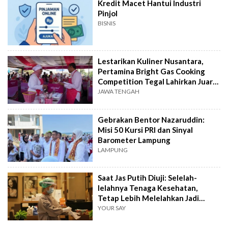
Kredit Macet Hantui Industri
Pinjol
BISNIS
Lestarikan Kuliner Nusantara,
Pertamina Bright Gas Cooking
Competition Tegal Lahirkan Juara
Baru
JAWA TENGAH
Gebrakan Bentor Nazaruddin:
Misi 50 Kursi PRI dan Sinyal
Barometer Lampung
LAMPUNG
Saat Jas Putih Diuji: Selelah-
lelahnya Tenaga Kesehatan,
Tetap Lebih Melelahkan Jadi
Pasien
YOUR SAY