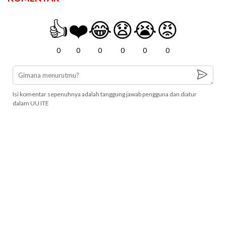
👍
❤️
😂
😧
😭
😡
0
0
0
0
0
0
Isi komentar sepenuhnya adalah tanggung jawab pengguna dan diatur
dalam UU ITE