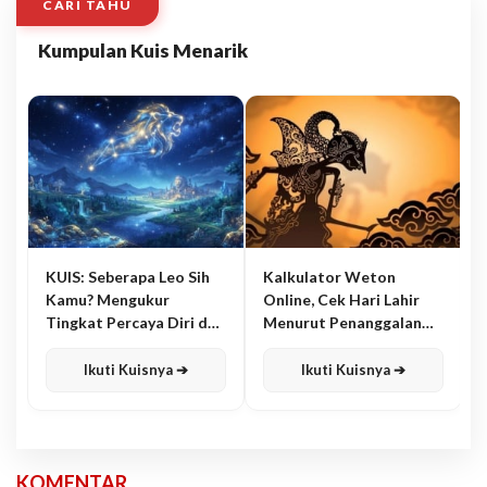
CARI TAHU
Kumpulan Kuis Menarik
KUIS: Seberapa Leo Sih
Kalkulator Weton
Kamu? Mengukur
Online, Cek Hari Lahir
Tingkat Percaya Diri dan
Menurut Penanggalan
Karisma
Jawa
Ikuti Kuisnya ➔
Ikuti Kuisnya ➔
KOMENTAR