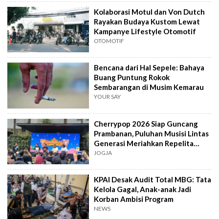
Kolaborasi Motul dan Von Dutch
Rayakan Budaya Kustom Lewat
Kampanye Lifestyle Otomotif
OTOMOTIF
Bencana dari Hal Sepele: Bahaya
Buang Puntung Rokok
Sembarangan di Musim Kemarau
YOUR SAY
Cherrypop 2026 Siap Guncang
Prambanan, Puluhan Musisi Lintas
Generasi Meriahkan Repelita
Musik
JOGJA
KPAI Desak Audit Total MBG: Tata
Kelola Gagal, Anak-anak Jadi
Korban Ambisi Program
NEWS