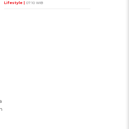
Lifestyle |
07:10 WIB
a
n