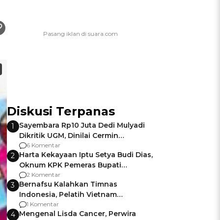
Diskusi Terpanas
Sayembara Rp10 Juta Dedi Mulyadi
1
Dikritik UGM, Dinilai Cermin
Gagalnya Negara Jamin Keamanan
6 Komentar
Harta Kekayaan Iptu Setya Budi Dias,
2
Oknum KPK Pemeras Bupati
Pemalang
2 Komentar
Bernafsu Kalahkan Timnas
3
Indonesia, Pelatih Vietnam
Berencana Pakai Jimat di Pakansari
1 Komentar
Mengenal Lisda Cancer, Perwira
4