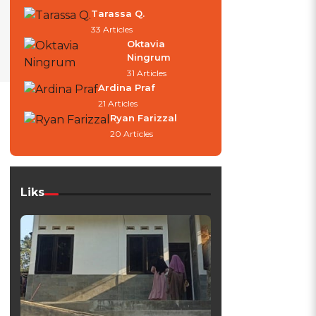
Tarassa Q.
33 Articles
Oktavia
Ningrum
31 Articles
Ardina Praf
21 Articles
Ryan Farizzal
20 Articles
Liks