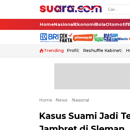
Home
Nasional
Ekonomi
Bola
Otomotif
Trending
Profil
Reshuffle Kabinet
H
Home
News
Nasional
Kasus Suami Jadi Ter
Jambret di Sleman, I