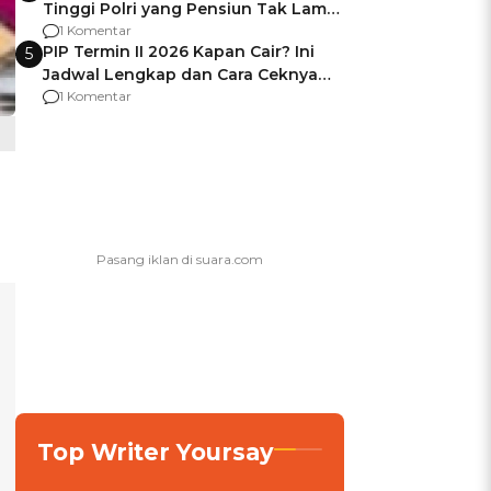
Tinggi Polri yang Pensiun Tak Lama
Usai Jadi Brigjen
1 Komentar
PIP Termin II 2026 Kapan Cair? Ini
5
Jadwal Lengkap dan Cara Ceknya
agar Dana Tidak Hangus!
1 Komentar
Top Writer Yoursay