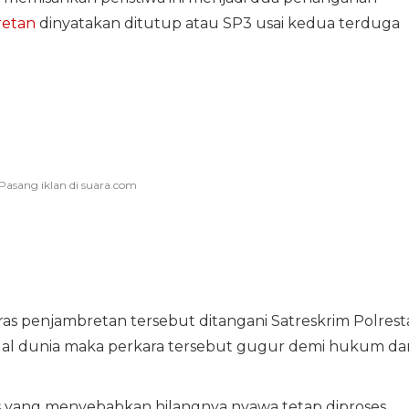
etan
dinyatakan ditutup atau SP3 usai kedua terduga
ras penjambretan tersebut ditangani Satreskrim Polrest
al dunia maka perkara tersebut gugur demi hukum da
as yang menyebabkan hilangnya nyawa tetap diproses