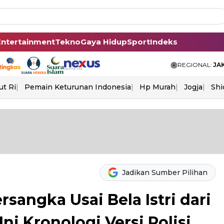
Entertainment
Tekno
Gaya Hidup
Sport
Indeks
REGIONAL:
JA
ut Ri
Pemain Keturunan Indonesia
Hp Murah
Jogja
Shi
Jadikan Sumber Pilihan
sangka Usai Bela Istri dari
ni Kronologi Versi Polisi