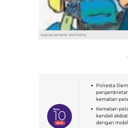
Ilustrasi jambret. [ANTARA]
Polresta Slem
penjambretan
kematian pel
Kematian pela
kendali akiba
dengan mobil